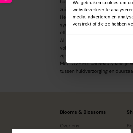
huid laten stralen én tegelijkert
We gebruiken cookies om cont
zuidkust van Engeland, met liefd
websiteverkeer te analyseren
Het assortiment bestaat uit
100%
media, adverteren en analys
verstrekt of die ze hebben v
synthetische toevoegingen. In pl
effectieve, veilige en bewuste for
Alle producten zijn
gecertificee
volledig cruelty-free zijn. Dankzij
zijn.
Met LOVE Ethical Beauty kies je 
tussen huidverzorging en duurza
Blooms & Blossoms
Sh
Over ons
Be