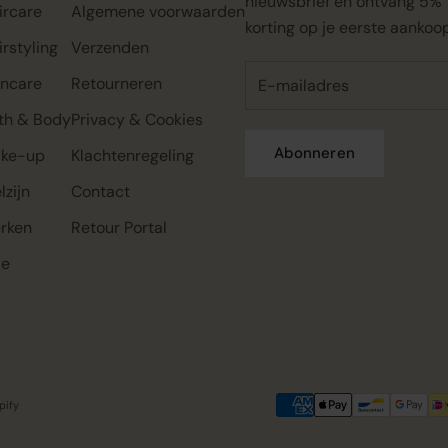
nieuwsbrief en ontvang 5%
ircare
Algemene voorwaarden
korting op je eerste aankoo
irstyling
Verzenden
incare
Retourneren
th & Body
Privacy & Cookies
Abonneren
ke-up
Klachtenregeling
lzijn
Contact
Rahua classic conditioner mini,
Rahua color full shampoo mini,
Rahua classic shampoo mini,
22ml
22ml
22ml
rken
Retour Portal
€0.00
€0.00
€0.00
€7.95
€7.95
€7.95
le
pify