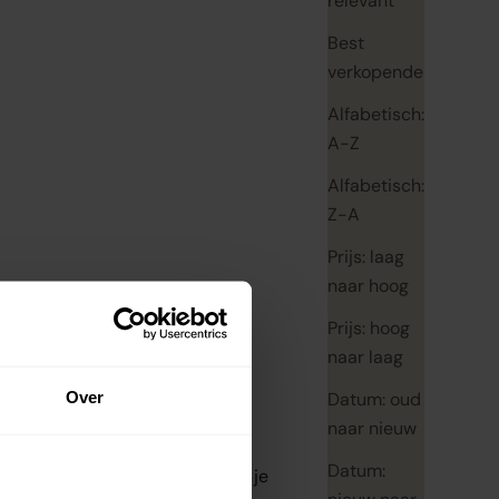
relevant
Best
verkopende
Alfabetisch:
A-Z
Alfabetisch:
Z-A
Prijs: laag
naar hoog
Prijs: hoog
naar laag
Over
Datum: oud
naar nieuw
Datum:
kkelt verzorgingsproducten die je