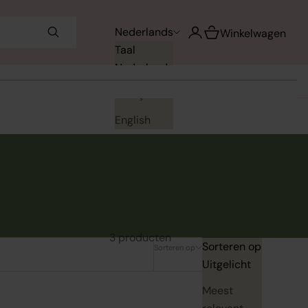
Winkelwagen opene
Nederlands
Accountpagina openen
Winkelwagen
Taal
Nederlands
Français
English
3 producten
Sorteren op
Sorteren op
Uitgelicht
Meest