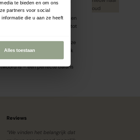
nieuw naar
akt in een familiebedrijf aan de
 media te bieden en om ons
oud
ze partners voor social
croplastics, parabenen, palmolie en
nformatie die u aan ze heeft
jke ingrediënten gecombineerd tot
y-keurmerk
, wat betekent dat ze
e eerlijk, puur en diervriendelijk
Alles toestaan
ntwoord is – een perfecte balans
Reviews
“We vinden het belangrijk dat