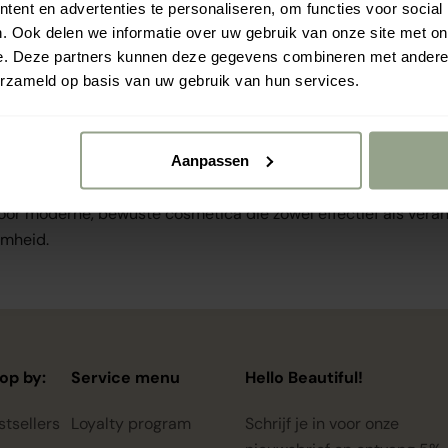
ijd bijdragen aan een betere wereld. Alle formules worden gema
ent en advertenties te personaliseren, om functies voor social
e, vakmanschap en respect voor mens, dier en natuur.
. Ook delen we informatie over uw gebruik van onze site met on
 natuurlijke, biologische en vegan producten
, vrij van mi
e. Deze partners kunnen deze gegevens combineren met andere i
erzameld op basis van uw gebruik van hun services.
aats daarvan worden biologische superfoods en huidvriendeli
mules.
rd door The Vegan Society UK
en dragen het
Leaping Bunn
 dit strikte beleid ben je verzekerd van verzorgingsproducten di
Aanpassen
voor moderne, bewuste cosmetica die zowel effectief als vera
amheid.
op by:
Service menu
Hello Beautiful!
stsellers
Loyalty program
Schrijf je in voor onze