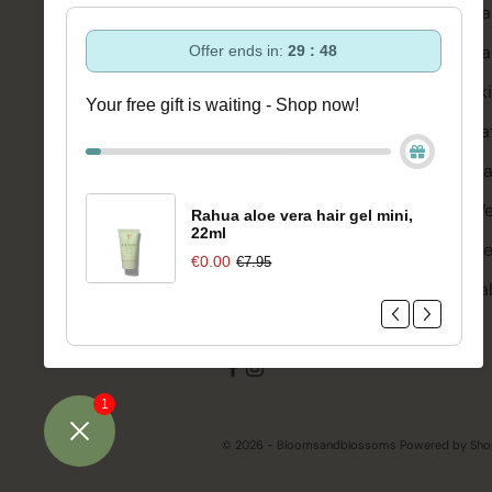
Ondersteuning en advies via:
Ha
088-6063800
Ha
Offer ends in:
29 : 47
ma-vr 08:30 - 16:45 uur
hello@bloomsandblossoms.eu
Sk
Your free gift is waiting - Shop now!
Of via ons
contactformulier
Ba
Ma
Pakket niet ontvangen?
Vul dit
formulier in.
We
Rahua aloe vera hair gel mini,
22ml
Me
€0.00
€7.95
Sa
1
© 2026 - Bloomsandblossoms Powered by Sho