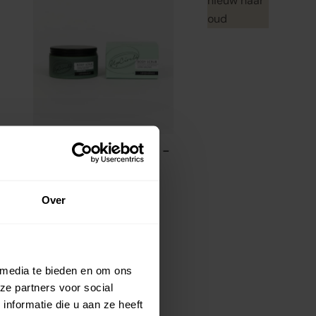
nieuw naar
oud
Coffee Body Scrub -
Lemongrass -
Upcircle Beauty
Aanbiedingsprijs
€23.95
Over
 media te bieden en om ons
ze partners voor social
nformatie die u aan ze heeft