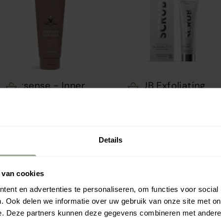
Innersense - Inner
SCRUB Exfoliating
Opties kiezen
Opties kiezen
Glow Body Scrub -
Oil-to-Milk scrub,
200ml
60ml
Aanbiedingsprijs
Aanbiedingsprijs
€29.95
€21.74
(4.0)
Details
 van cookies
ent en advertenties te personaliseren, om functies voor social
SAVE 7%
. Ook delen we informatie over uw gebruik van onze site met on
e. Deze partners kunnen deze gegevens combineren met andere i