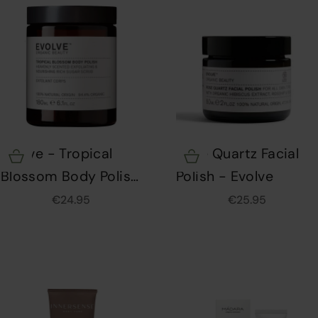
Evolve - Tropical
Rose Quartz Facial
Opties kiezen
Opties kiezen
Blossom Body Polish
Polish - Evolve
- 180ml
Aanbiedingsprijs
Aanbiedingsprijs
€24.95
€25.95