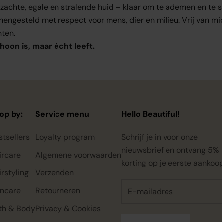
ezachte, egale en stralende huid – klaar om te ademen en te s
engesteld met respect voor mens, dier en milieu. Vrij van mi
nten.
hoon is, maar écht leeft.
op by:
Service menu
Hello Beautiful!
stsellers
Loyalty program
Schrijf je in voor onze
nieuwsbrief en ontvang 5%
ircare
Algemene voorwaarden
korting op je eerste aankoo
irstyling
Verzenden
incare
Retourneren
th & Body
Privacy & Cookies