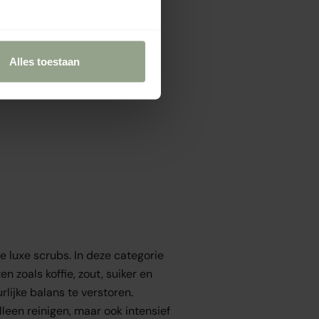
Alles toestaan
e luxe scrubs. In deze categorie
 zoals koffie, zout, suiker en
lijke balans te verstoren.
leen reinigen, maar ook intensief