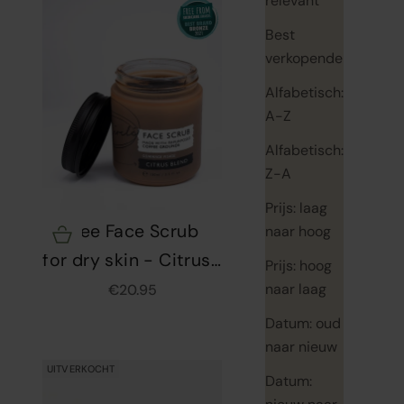
relevant
Best
verkopende
Alfabetisch:
A-Z
Alfabetisch:
Z-A
Prijs: laag
Coffee Face Scrub
naar hoog
Opties kiezen
for dry skin - Citrus
Prijs: hoog
Blend - Upcircle
naar laag
Aanbiedingsprijs
€20.95
Beauty - 100ml
Datum: oud
naar nieuw
UITVERKOCHT
Datum: