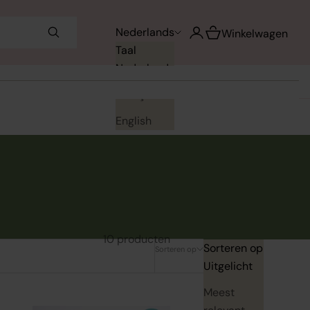
Winkelwagen opene
Nederlands
Accountpagina openen
Winkelwagen
Taal
Nederlands
Français
English
10 producten
Sorteren op
Sorteren op
Uitgelicht
Meest