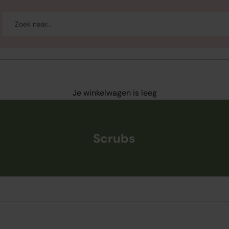
-up
Welzijn
Merken
Sale
Je winkelwagen is leeg
Scrubs