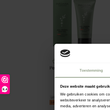
AHA+Mineral Body
Opties kiezen
Peel - Madara
Toestemming
Aanbiedingsprijs
€23.95
Deze website maakt gebruik
9,4
We gebruiken cookies om cont
UITVERKOCHT
websiteverkeer te analyseren
SAVE 40%
media, adverteren en analys