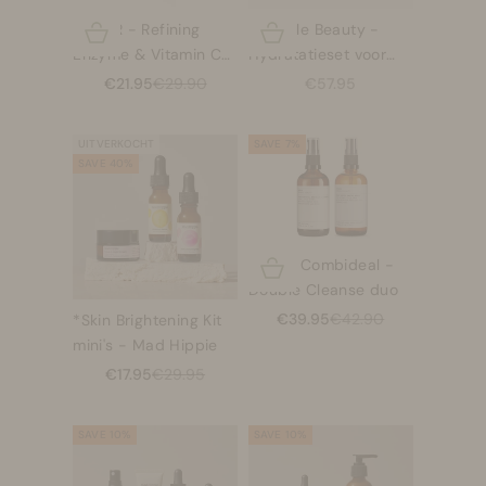
BABOR - Refining
Upcircle Beauty -
Opties kiezen
Opties kiezen
Enzyme & Vitamin C
Hydratatieset voor
Cleanser
dag en nacht
Aanbiedingsprijs
Normale prijs
Aanbiedingsprijs
€21.95
€29.90
€57.95
UITVERKOCHT
SAVE 7%
SAVE 40%
Evolve Combideal -
Opties kiezen
Double Cleanse duo
Aanbiedingsprijs
Normale prijs
€39.95
€42.90
*Skin Brightening Kit
mini's - Mad Hippie
Aanbiedingsprijs
Normale prijs
€17.95
€29.95
SAVE 10%
SAVE 10%