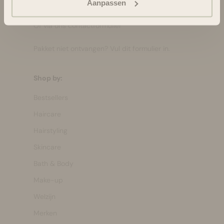
ma-vr 08:30 - 16:45 uur
Aanpassen
hello@bloomsandblossoms.eu
Of via ons
contactformulier
Pakket niet ontvangen?
Vul dit formulier in.
Shop by:
Bestsellers
Haircare
Hairstyling
Skincare
Bath & Body
Make-up
Welzijn
Merken