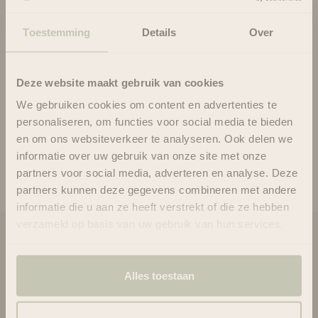
dag, herstel van een droge huid of een
verwenmoment in het weekend – onze
Toestemming
Details
Over
lichaamssets bieden een alles-in-één oplossing
voor ultieme verzorging van top tot teen.
De producten zijn afkomstig van hoogwaardige
Deze website maakt gebruik van cookies
merken die staan voor schone ingrediënten,
We gebruiken cookies om content en advertenties te
duurzame verpakkingen en een holistische kijk
personaliseren, om functies voor social media te bieden
op beauty. Ideaal als cadeau, travel kit of als
en om ons websiteverkeer te analyseren. Ook delen we
upgrade voor je eigen badkamer.
informatie over uw gebruik van onze site met onze
Luxe verzorging in setvorm – natuurlijk,
partners voor social media, adverteren en analyse. Deze
doeltreffend en met aandacht samengesteld.
partners kunnen deze gegevens combineren met andere
informatie die u aan ze heeft verstrekt of die ze hebben
verzameld op basis van uw gebruik van hun services.
Blooms & Blossoms
Over ons
Alles toestaan
Ondersteuning en advies via:
088-6063800