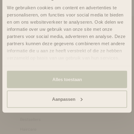
dag opnieuw.
We gebruiken cookies om content en advertenties te
personaliseren, om functies voor social media te bieden
en om ons websiteverkeer te analyseren. Ook delen we
informatie over uw gebruik van onze site met onze
Blooms & Blossoms
partners voor social media, adverteren en analyse. Deze
Over ons
partners kunnen deze gegevens combineren met andere
Ondersteuning en advies via:
informatie die u aan ze heeft verstrekt of die ze hebben
088-6063800
verzameld op basis van uw gebruik van hun services.
ma-vr 08:30 - 16:45 uur
hello@bloomsandblossoms.eu
Of via ons
contactformulier
Alles toestaan
Pakket niet ontvangen?
Vul dit formulier in.
Aanpassen
Shop by:
Bestsellers
Haircare