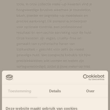
tools. In onze collectie make-up kwasten vind je
hoogwaardige brushes waarmee je foundation,
blush, poeder en oogmake-up moeiteloos en
precies aanbrengt. Elk penseel is ontworpen
voor optimale controle, een professioneel
resultaat én een zachte aanraking voor de huid.
Onze kwasten zijn vegan, cruelty-free en
gemaakt van synthetische haren van
topkwaliteit – geschikt voor zelfs de meest
gevoelige huid. Van compacte kabuki’s tot fijne
precisiekwasten: alle vormen en maten zijn
vertegenwoordigd, zodat jij jouw make-up met
finesse en comfort kunt aanbrengen.
Of je nu een snelle everyday glow wilt of een
gedetailleerde make-uplook, deze kwasten
zorgen voor een vlekkeloze finish. En dankzij het
Toestemming
Details
Over
stijlvolle, duurzame ontwerp zijn ze een elegante
aanvulling op je beautycollectie.
Puur vakmanschap. Perfect resultaat. Elke
Deze website maakt gebruik van cookies