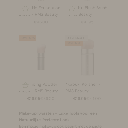
Skin2Skin Foundation
Skin2Skin Blush Brush
Opties kiezen
Opties kiezen
Brush - RMS Beauty
- RMS Beauty
Aanbiedingsprijs
Aanbiedingsprijs
€46.00
€41.95
SAVE 49%
UITVERKOCHT
SAVE 55%
*Luminizing Powder
*Kabuki Polisher -
Opties kiezen
Brush - RMS Beauty
RMS Beauty
Aanbiedingsprijs
Normale prijs
Aanbiedingsprijs
Normale prijs
€19.95
€39.00
€19.95
€44.00
Make-up Kwasten – Luxe Tools voor een
Natuurlijke, Perfecte Look
Een mooie make-uplook begint met de juiste