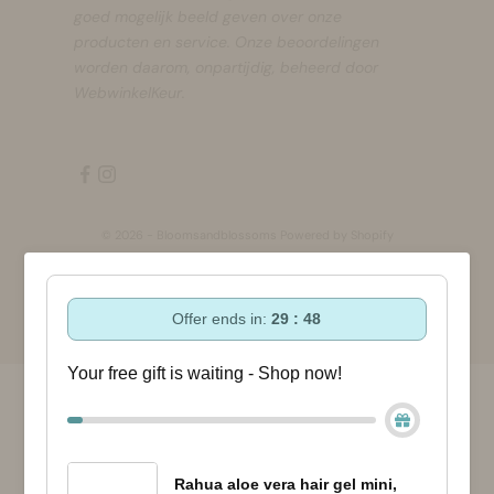
goed mogelijk beeld geven over onze
producten en service. Onze beoordelingen
worden daarom, onpartijdig, beheerd door
WebwinkelKeur.
© 2026 - Bloomsandblossoms Powered by Shopify
Offer ends in:
29 : 48
Your free gift is waiting - Shop now!
Rahua aloe vera hair gel mini,