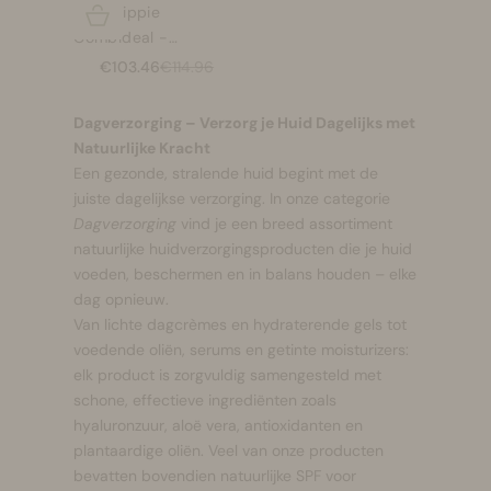
Mad Hippie
Opties kiezen
Combideal -
Verhelderende en
Aanbiedingsprijs
Normale prijs
€103.46
€114.96
zuiverende routine
Dagverzorging – Verzorg je Huid Dagelijks met
Natuurlijke Kracht
Een gezonde, stralende huid begint met de
juiste dagelijkse verzorging. In onze categorie
Dagverzorging
vind je een breed assortiment
natuurlijke huidverzorgingsproducten die je huid
voeden, beschermen en in balans houden – elke
dag opnieuw.
Van lichte dagcrèmes en hydraterende gels tot
voedende oliën, serums en getinte moisturizers:
elk product is zorgvuldig samengesteld met
schone, effectieve ingrediënten zoals
hyaluronzuur, aloë vera, antioxidanten en
plantaardige oliën. Veel van onze producten
bevatten bovendien natuurlijke SPF voor