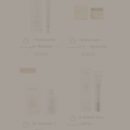
BOOST Hyaluronic
Face Moisturiser -
Opties kiezen
Opties kiezen
Collagen Booster -
Vitamin E - Upcircle
Madara
Beauty - 60ml
Aanbiedingsprijs
Aanbiedingsprijs
€23.95
€26.95
SAVE 16%
Radiant Shield Day
Opties kiezen
MÁDARA Vitamin C
Opties kiezen
Cream SPF15 -