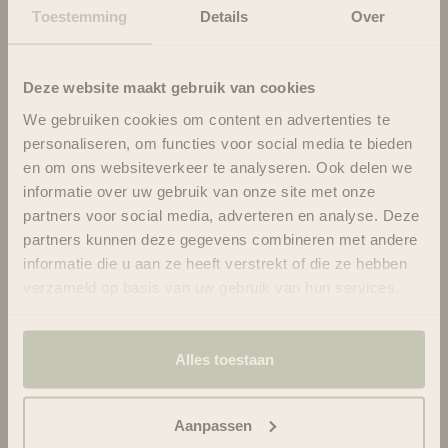
After shave serum for
Opties kiezen
Toestemming
Details
Over
Men - Madara 75ml
SMPL Voedende
Opties kiezen
Aanbiedingsprijs
€29.95
(Dag- en Nacht)
Deze website maakt gebruik van cookies
Crème, 50 ml
Aanbiedingsprijs
€35.95
We gebruiken cookies om content en advertenties te
personaliseren, om functies voor social media te bieden
UITVERKOCHT
en om ons websiteverkeer te analyseren. Ook delen we
informatie over uw gebruik van onze site met onze
partners voor social media, adverteren en analyse. Deze
partners kunnen deze gegevens combineren met andere
informatie die u aan ze heeft verstrekt of die ze hebben
verzameld op basis van uw gebruik van hun services.
Face Cream - 50ml |
SUIT Matters
Alles toestaan
Aanbiedingsprijs
€26.50
face creme for Men -
Opties kiezen
Madara 50ml
Aanbiedingsprijs
€42.95
Aanpassen