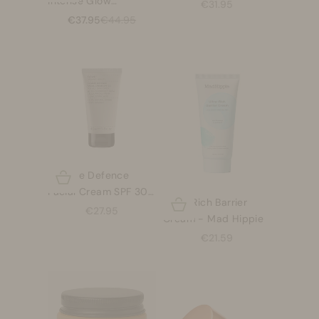
Intense Glow
Madara
Aanbiedingsprijs
€31.95
Concentrate, 30 ml
Aanbiedingsprijs
Normale prijs
€37.95
€44.95
Climate Defence
Opties kiezen
Facial Cream SPF 30
Ultra-Rich Barrier
Opties kiezen
-Evolve
Aanbiedingsprijs
€27.95
Cream - Mad Hippie
Aanbiedingsprijs
€21.59