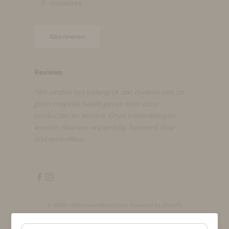
Abonneren
Reviews
“We vinden het belangrijk dat reviews een zo
goed mogelijk beeld geven over onze
producten en service. Onze beoordelingen
worden daarom, onpartijdig, beheerd door
WebwinkelKeur.
© 2026 - Bloomsandblossoms Powered by Shopify