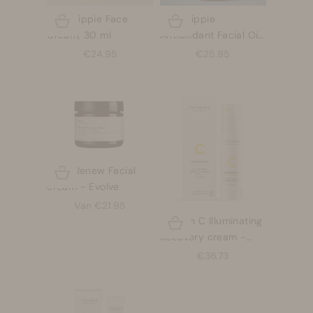
Mad Hippie Face
Mad Hippie
Opties kiezen
Opties kiezen
Cream, 30 ml
Antioxidant Facial Oil
Gezichtsolie, 30 ml
Aanbiedingsprijs
Aanbiedingsprijs
€24.95
€25.95
Daily Renew Facial
Opties kiezen
cream - Evolve
Aanbiedingsprijs
Van €21.95
Vitamin C Illuminating
Opties kiezen
Recovery cream -
Madara
Aanbiedingsprijs
€36.73