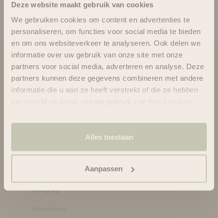
Deze website maakt gebruik van cookies
Combideal - Hydrate
Combideal - Color
Trio - set
Trio - set
Aanbiedingsprijs
Normale prijs
Aanbiedingsprijs
Normale prijs
€86.40
€96.00
€75.84
€96.00
We gebruiken cookies om content en advertenties te
personaliseren, om functies voor social media te bieden
en om ons websiteverkeer te analyseren. Ook delen we
informatie over uw gebruik van onze site met onze
Blooms & Blossoms
partners voor social media, adverteren en analyse. Deze
partners kunnen deze gegevens combineren met andere
Over ons
informatie die u aan ze heeft verstrekt of die ze hebben
Ondersteuning en advies via:
verzameld op basis van uw gebruik van hun services.
088-6063800
ma-vr 08:30 - 16:45 uur
hello@bloomsandblossoms.eu
Alles toestaan
Of via ons
contactformulier
Pakket niet ontvangen?
Vul dit formulier in.
Aanpassen
Shop by:
Bestsellers