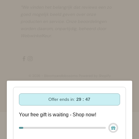
“We vinden het belangrijk dat reviews een zo
goed mogelijk beeld geven over onze
producten en service. Onze beoordelingen
worden daarom, onpartijdig, beheerd door
WebwinkelKeur.
© 2026 - Bloomsandblossoms Powered by Shopify
Offer ends in:
29 : 47
Your free gift is waiting - Shop now!