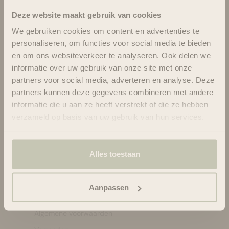
Bestsellers
Deze website maakt gebruik van cookies
Haircare
We gebruiken cookies om content en advertenties te
personaliseren, om functies voor social media te bieden
Hairstyling
en om ons websiteverkeer te analyseren. Ook delen we
Skincare
informatie over uw gebruik van onze site met onze
Bath & Body
partners voor social media, adverteren en analyse. Deze
partners kunnen deze gegevens combineren met andere
Make-up
informatie die u aan ze heeft verstrekt of die ze hebben
Welzijn
verzameld op basis van uw gebruik van hun services.
Merken
Sale
Alles toestaan
Service menu
Aanpassen
Loyalty program
Algemene voorwaarden