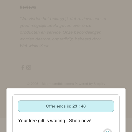
Reviews
“We vinden het belangrijk dat reviews een zo
goed mogelijk beeld geven over onze
producten en service. Onze beoordelingen
worden daarom, onpartijdig, beheerd door
WebwinkelKeur.
© 2026 - Bloomsandblossoms Powered by Shopify
Offer ends in:
29 : 47
Your free gift is waiting - Shop now!