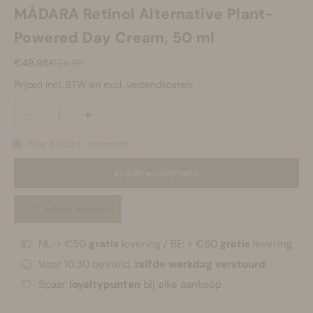
MÁDARA Retinol Alternative Plant-
Powered Day Cream, 50 ml
Aanbiedingsprijs
Normale prijs
€49.95
€54.95
Prijzen incl. BTW en excl. verzendkosten.
Aantal verlagen
Aantal verlagen
Nog 3 stuks resterend
in mijn winkelmand
Add to wishlist
NL: > €50
gratis
levering / BE: > €60
gratis
levering
Voor 16:30 besteld,
zelfde werkdag verstuurd
Spaar
loyaltypunten
bij elke aankoop