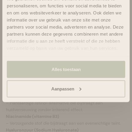
powered vernieuwing voor een
personaliseren, om functies voor social media te bieden
stralende huid
en om ons websiteverkeer te analyseren. Ook delen we
informatie over uw gebruik van onze site met onze
De MÁDARA Retinol Alternative Plant-Powered Day Cream is
partners voor social media, adverteren en analyse. Deze
een natuurlijke, verzorgende dagcrème met een plantaardige
partners kunnen deze gegevens combineren met andere
retinol-alternative. De formule ondersteunt huidvernieuwing en
draagt bij aan een egalere huidtextuur, terwijl hydraterende
informatie die u aan ze heeft verstrekt of die ze hebben
componenten zorgen voor een comfortabel gevoel gedurende
verzameld op basis van uw gebruik van hun services.
de dag.
Deze crème past uitstekend binnen een natuurlijke skincare-
routine voor huid die behoefte heeft aan een frisse, verzorgde
Alles toestaan
uitstraling zonder gebruik van synthetische retinol. De lichte,
voedende textuur laat de huid zacht en soepel aanvoelen.
Belangrijke actieve ingrediënten
Aanpassen
Bakuchiol
– Plantaardige retinol-alternative die bijdraagt aan
huidvernieuwing zonder irriterend effect.
Niacinamide (vitamine B3)
– Verzorgende stof die bijdraagt aan een evenwichtige teint.
Hyaluronzuur (Sodium Hyaluronate)