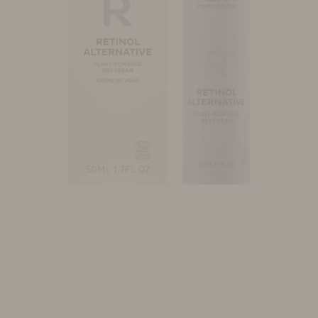
Make-up
Welzijn
Merken
Sale