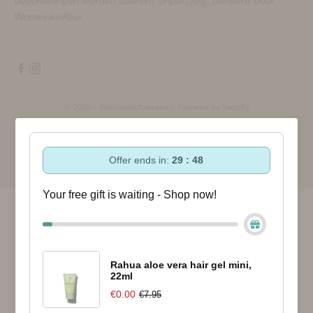
beoordelingen worden daarom, onpartijdig, beheerd door
WebwinkelKeur.
© 2026 - Bloomsandblossoms Powered by Shopify
Offer ends in:
29 : 47
Your free gift is waiting - Shop now!
Rahua aloe vera hair gel mini,
22ml
€0.00
€7.95