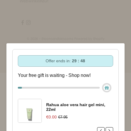
WebwinkelKeur.
© 2026 - Bloomsandblossoms Powered by Shopify
Offer ends in:
29 : 47
Your free gift is waiting - Shop now!
Rahua aloe vera hair gel mini,
22ml
€0.00
€7.95