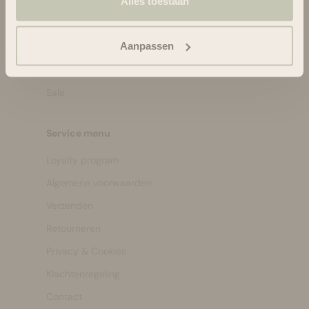
Alles toestaan
Bath & Body
Make-up
Aanpassen
Welzijn
Merken
Sale
Service menu
Loyalty program
Algemene voorwaarden
Verzenden
Retourneren
Privacy & Cookies
Klachtenregeling
Contact