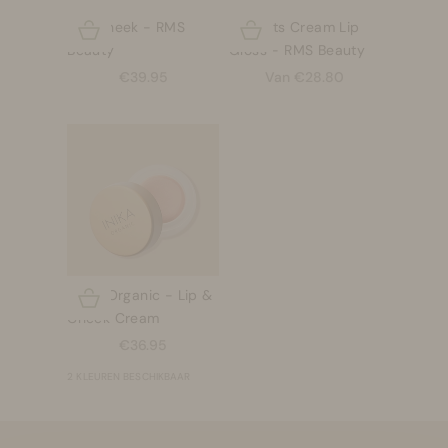
Lip2Cheek - RMS
Liplights Cream Lip
Opties kiezen
Opties kiezen
Beauty
Gloss - RMS Beauty
Aanbiedingsprijs
Aanbiedingsprijs
€39.95
Van €28.80
INIKA Organic - Lip &
Opties kiezen
Cheek Cream
Aanbiedingsprijs
€36.95
2 KLEUREN BESCHIKBAAR