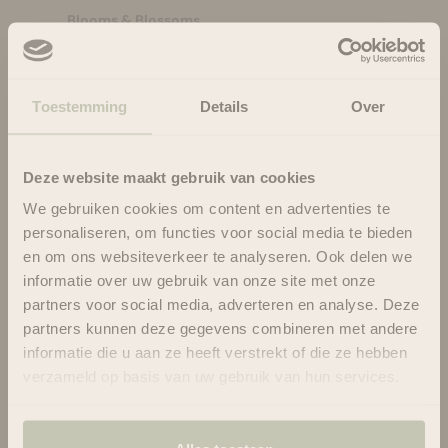
Blooms & Blossoms
Over ons
Ondersteuning en advies via:
088-6063800
Toestemming
Details
Over
ma-vr 08:30 - 16:45 uur
hello@bloomsandblossoms.eu
Of via ons
contactformulier
Deze website maakt gebruik van cookies
We gebruiken cookies om content en advertenties te
Pakket niet ontvangen?
Vul dit formulier in.
personaliseren, om functies voor social media te bieden
en om ons websiteverkeer te analyseren. Ook delen we
Shop by:
informatie over uw gebruik van onze site met onze
partners voor social media, adverteren en analyse. Deze
Bestsellers
partners kunnen deze gegevens combineren met andere
Haircare
informatie die u aan ze heeft verstrekt of die ze hebben
verzameld op basis van uw gebruik van hun services.
Hairstyling
Skincare