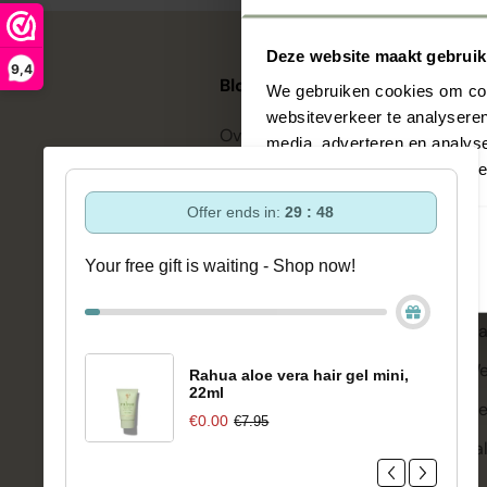
Make-up
Deze website maakt gebruik
9,4
Blooms & Blossoms
Sh
Welzijn
We gebruiken cookies om cont
websiteverkeer te analyseren
Over ons
Be
media, adverteren en analys
Merken
Ondersteuning en advies via:
verstrekt of die ze hebben v
Ha
088-6063800
Ha
Offer ends in:
29 : 48
ma-vr 08:30 - 16:45 uur
Sale
hello@bloomsandblossoms.eu
Sk
Your free gift is waiting - Shop now!
Of via ons
contactformulier
Ba
Ma
Pakket niet ontvangen?
Vul dit
formulier in.
We
Rahua aloe vera hair gel mini,
22ml
Me
€0.00
€7.95
Sa