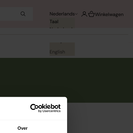
Winkelwagen opene
Nederlands
Accountpagina openen
Winkelwagen
Taal
Nederlands
Français
English
Over