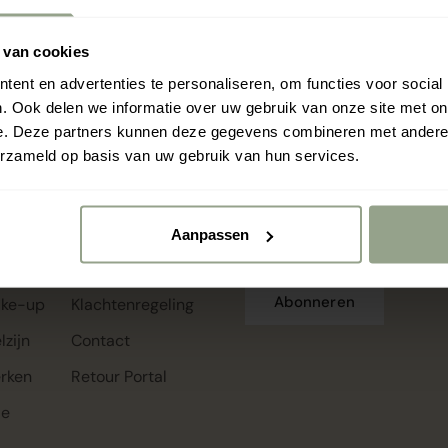
 van cookies
op by:
Service menu
Hello Beautiful!
ent en advertenties te personaliseren, om functies voor social
. Ook delen we informatie over uw gebruik van onze site met on
stsellers
Loyalty program
Schrijf je in voor onze
e. Deze partners kunnen deze gegevens combineren met andere i
nieuwsbrief en ontvang 5%
erzameld op basis van uw gebruik van hun services.
ircare
Algemene voorwaarden
korting op je eerste aankoo
irstyling
Verzenden
incare
Retourneren
Aanpassen
th & Body
Privacy & Cookies
Abonneren
ke-up
Klachtenregeling
lzijn
Contact
Rahua classic conditioner mini,
Rahua classic shampoo mini,
22ml
22ml
rken
Retour Portal
€0.00
€0.00
€7.95
€7.95
le