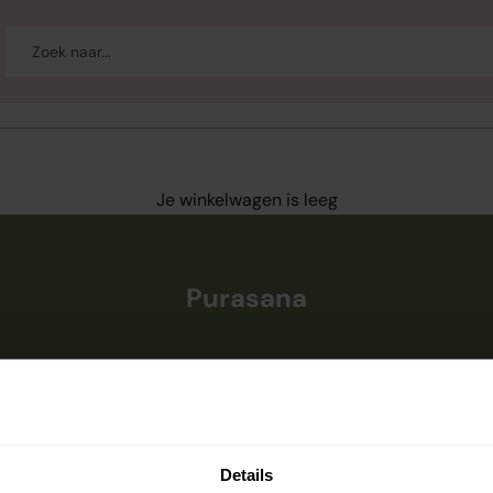
-up
Welzijn
Merken
Sale
Je winkelwagen is leeg
Purasana
Purasana
Deze collectie is leeg
Details
Doorgaan met winkelen