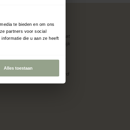
Reviews
 media te bieden en om ons
ze partners voor social
“We vinden het belangrijk dat
nformatie die u aan ze heeft
reviews een zo goed mogelijk
p!
beeld geven over onze
producten en service. Onze
beoordelingen worden
Alles toestaan
daarom, onpartijdig, beheerd
door
WebwinkelKeur.