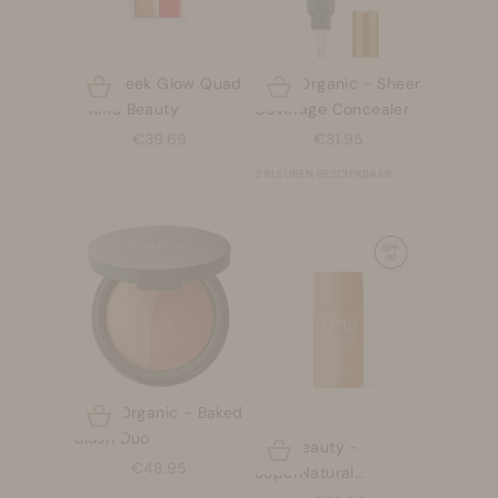
Lip2cheek Glow Quad
INIKA Organic - Sheer
Opties kiezen
Opties kiezen
- RMS Beauty
Coverage Concealer
Aanbiedingsprijs
Aanbiedingsprijs
€39.69
€31.95
3 KLEUREN BESCHIKBAAR
INIKA Organic - Baked
Opties kiezen
Blush Duo
RMS Beauty -
Opties kiezen
Aanbiedingsprijs
€48.95
SuperNatural
Radiance Tinted