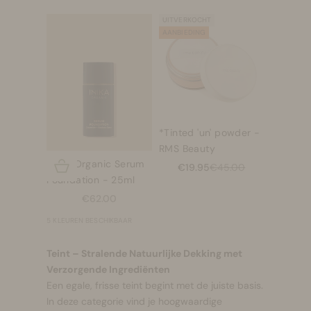
UITVERKOCHT
AANBIEDING
*Tinted 'un' powder -
RMS Beauty
INIKA Organic Serum
Opties kiezen
Aanbiedingsprijs
Normale prijs
€19.95
€45.00
Foundation - 25ml
Aanbiedingsprijs
€62.00
5 KLEUREN BESCHIKBAAR
Teint – Stralende Natuurlijke Dekking met
Verzorgende Ingrediënten
Een egale, frisse teint begint met de juiste basis.
In deze categorie vind je hoogwaardige