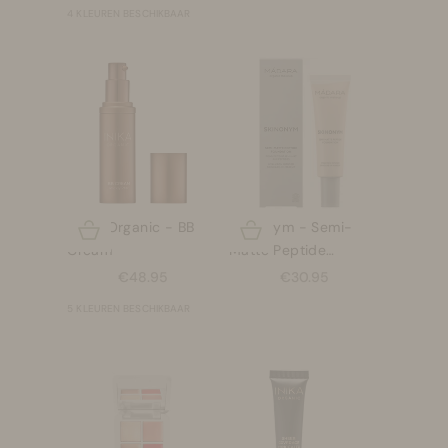
4 KLEUREN BESCHIKBAAR
INIKA Organic - BB
Skinonym - Semi-
Opties kiezen
Opties kiezen
Cream
Matte Peptide
Foundation - Madara
Aanbiedingsprijs
Aanbiedingsprijs
€48.95
€30.95
- 30ml
5 KLEUREN BESCHIKBAAR