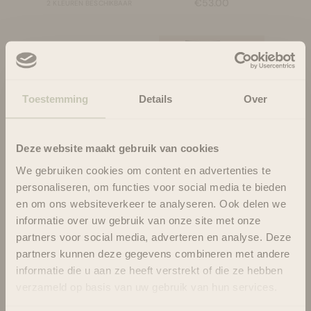
Aanbiedingsprijs
€53.00
2 KLEUREN BESCHIKBAAR
Serum SPF30
Toestemming
Details
Over
Deze website maakt gebruik van cookies
INIKA Organic -
Opties kiezen
Primer - Pure
We gebruiken cookies om content en advertenties te
RMS Beauty -
Opties kiezen
Perfection 30ml
personaliseren, om functies voor social media te bieden
Aanbiedingsprijs
€49.95
ReDimension Hydra
en om ons websiteverkeer te analyseren. Ook delen we
Bronzer
Aanbiedingsprijs
Van €39.95
informatie over uw gebruik van onze site met onze
partners voor social media, adverteren en analyse. Deze
partners kunnen deze gegevens combineren met andere
informatie die u aan ze heeft verstrekt of die ze hebben
verzameld op basis van uw gebruik van hun services.