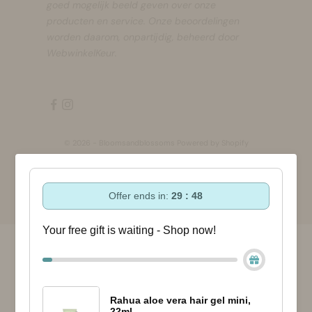
goed mogelijk beeld geven over onze
producten en service. Onze beoordelingen
worden daarom, onpartijdig, beheerd door
WebwinkelKeur.
© 2026 - Bloomsandblossoms Powered by Shopify
Offer ends in:
29 : 48
Your free gift is waiting - Shop now!
Rahua aloe vera hair gel mini,
22ml