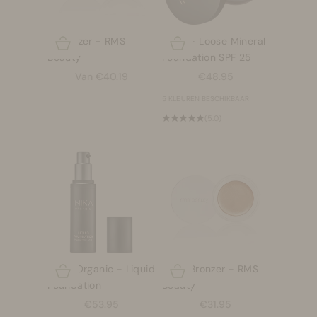
Luminizer - RMS
INIKA - Loose Mineral
Opties kiezen
Opties kiezen
Beauty
Foundation SPF 25
Aanbiedingsprijs
Aanbiedingsprijs
Van €40.19
€48.95
5 KLEUREN BESCHIKBAAR
(5.0)
INIKA Organic - Liquid
Buriti Bronzer - RMS
Opties kiezen
Opties kiezen
Foundation
Beauty
Aanbiedingsprijs
Aanbiedingsprijs
€53.95
€31.95