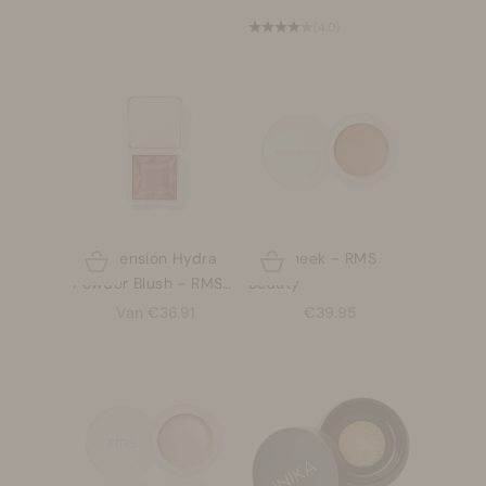
(4.0)
ReDimension Hydra
Lip2Cheek - RMS
Opties kiezen
Opties kiezen
Powder Blush - RMS
Beauty
Beauty
Aanbiedingsprijs
Aanbiedingsprijs
Van €36.91
€39.95