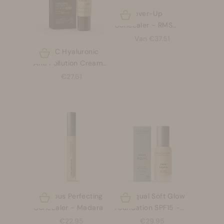
‘Un’ Cover-Up
Opties kiezen
Concealer - RMS
Beauty
Aanbiedingsprijs
Van €37.51
City CC Hyaluronic
Opties kiezen
Anti Pollution Cream
SPF15 - Madara
Aanbiedingsprijs
€27.61
Luminous Perfecting
Skin Equal Soft Glow
Opties kiezen
Opties kiezen
Concealer - Madara
Foundation SPF15 -
Madara - 30ml
Aanbiedingsprijs
Aanbiedingsprijs
€22.95
€29.95