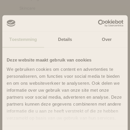
Skincare
Bath & Body
Make-up
Welzijn
Toestemming
Details
Over
Merken
Sale
Deze website maakt gebruik van cookies
We gebruiken cookies om content en advertenties te
Service menu
personaliseren, om functies voor social media te bieden
en om ons websiteverkeer te analyseren. Ook delen we
Loyalty program
informatie over uw gebruik van onze site met onze
Algemene voorwaarden
partners voor social media, adverteren en analyse. Deze
Verzenden
partners kunnen deze gegevens combineren met andere
informatie die u aan ze heeft verstrekt of die ze hebben
Retourneren
verzameld op basis van uw gebruik van hun services.
Privacy & Cookies