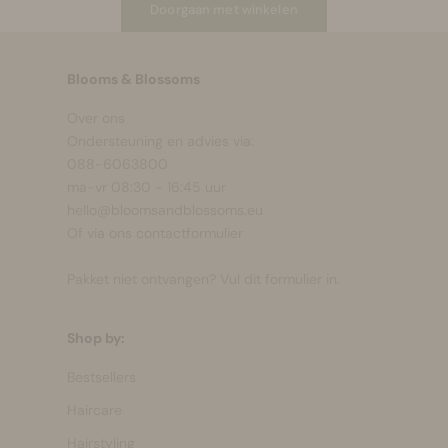
Doorgaan met winkelen
Make-up
Blooms & Blossoms
Welzijn
Over ons
Ondersteuning en advies via:
Merken
088-6063800
ma-vr 08:30 - 16:45 uur
Sale
hello@bloomsandblossoms.eu
Of via ons
contactformulier
Pakket niet ontvangen?
Vul dit formulier in.
Shop by:
Bestsellers
Haircare
Hairstyling