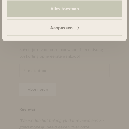
Klachtenregeling
Alles toestaan
Contact
Retour Portal
Aanpassen
Hello Beautiful!
Schrijf je in voor onze nieuwsbrief en ontvang
5% korting op je eerste aankoop!
Abonneren
Reviews
“We vinden het belangrijk dat reviews een zo
goed mogelijk beeld geven over onze