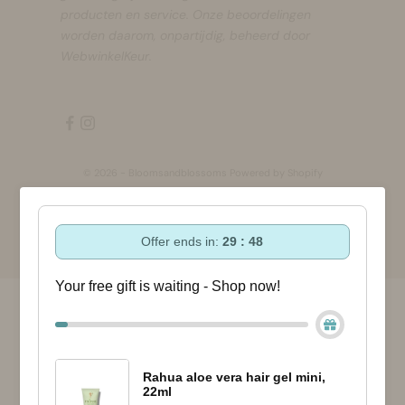
producten en service. Onze beoordelingen
worden daarom, onpartijdig, beheerd door
WebwinkelKeur.
© 2026 - Bloomsandblossoms Powered by Shopify
Offer ends in:
29 : 47
Your free gift is waiting - Shop now!
Rahua aloe vera hair gel mini,
22ml