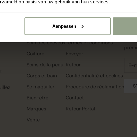
erzameld op basis van uw gebruik van hun services.
Magasiner par :
Menu des services
Bonj
Aanpassen
Meilleures ventes
Programme de fidélité
Inscr
recev
Soin des cheveux
Termes et conditions
premi
Coiffure
Envoyer
Soins de la peau
Retour
t
Corps et bain
Confidentialité et cookies
S
Se maquiller
Procédure de réclamation
illez
Bien-être
Contact
Marques
Retour Portal
Vente