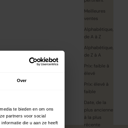
pertinent
Meilleures
ventes
Alphabétique,
de A à Z
Alphabétique,
de Z à A
Prix: faible à
élevé
Over
Prix: élevé à
faible
Date, de la
 media te bieden en om ons
plus ancienne
ze partners voor social
à la plus
nformatie die u aan ze heeft
récente