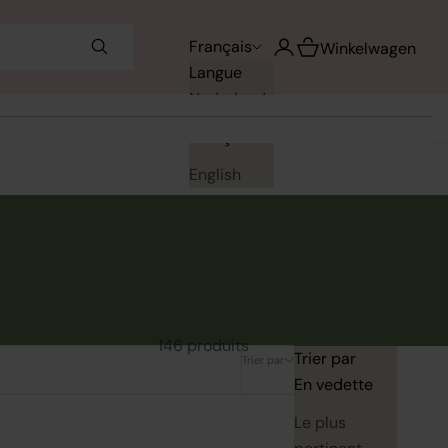
Voir le panier
Français
Ouvrir le compte utilisa
Winkelwagen
Langue
Nederlands
Français
English
146 produits
Trier par
Trier par
En vedette
Le plus