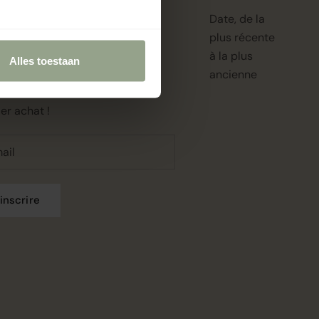
Date, de la
plus récente
our beauté!
à la plus
Alles toestaan
ivez-vous à notre newsletter et
ancienne
ez 5% de réduction sur votre
er achat !
'inscrire