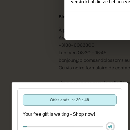
verstrekt of die ze hebben v
Blooms & Blossoms
À propos de nous
Assistance et conseils via :
+3188-6063800
Lun-Ven 08:30 - 16:45
bonjour@bloomsandblossoms.eu
Ou via notre
formulaire de contac
Vous n'avez pas reçu le colis ?
Veu
remplir ce formulaire.
Offer ends in:
29 : 48
Your free gift is waiting - Shop now!
Avis