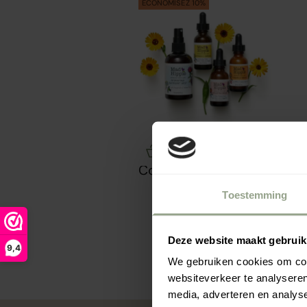
ECONOMISEZ 10%
Se maquiller
Bien-être
Marques
Mad Hippie
Vente
Choisir les options
Combideal - Routine
clarifiante et
Prix de vente
Prix normal
€103.46
€114.96
Toestemming
purifiante
Deze website maakt gebruik
9,4
We gebruiken cookies om cont
websiteverkeer te analyseren
media, adverteren en analys