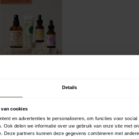
ECONOMISEZ 10%
Mad Hippie
Choisir les options
Combideal - Routine
éclaircissante pour
Prix de vente
Prix normal
€100.76
€111.96
Details
la peau - lot de 4
articles
 van cookies
1
…
5
6
7
ent en advertenties te personaliseren, om functies voor social
. Ook delen we informatie over uw gebruik van onze site met on
e. Deze partners kunnen deze gegevens combineren met andere i