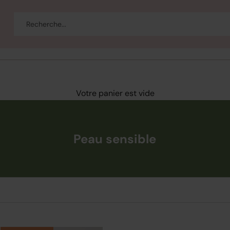
eau
Corps et bain
Se maquiller
Bien-être
Marques
Vente
Votre panier est vide
Peau sensible