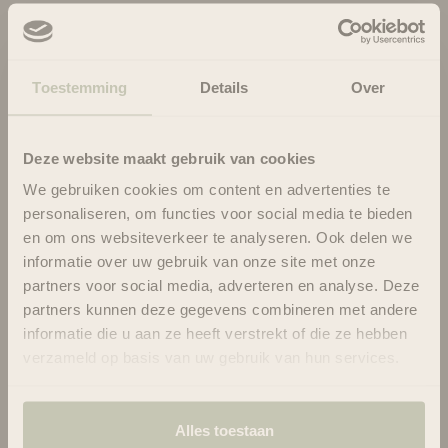
Rescue & Repair Bond
Prix de vente
€29.95
Strengthening - 237
ml
Toestemming
Details
Over
Deze website maakt gebruik van cookies
We gebruiken cookies om content en advertenties te
personaliseren, om functies voor social media te bieden
en om ons websiteverkeer te analyseren. Ook delen we
Beurre fouetté pour
Choisir les options
Sérum capillaire
Choisir les options
informatie over uw gebruik van onze site met onze
cheveux et corps
Inahsi Pamper My
Inahsi Island Breeze -
partners voor social media, adverteren en analyse. Deze
Prix de vente
€24.95
Curls au romarin et à
Prix de vente
€11.95
237 ml
partners kunnen deze gegevens combineren met andere
l'arbre à thé - Format
informatie die u aan ze heeft verstrekt of die ze hebben
voyage, 59 ml
verzameld op basis van uw gebruik van hun services.
EN RUPTURE
EN RUPTURE
Alles toestaan