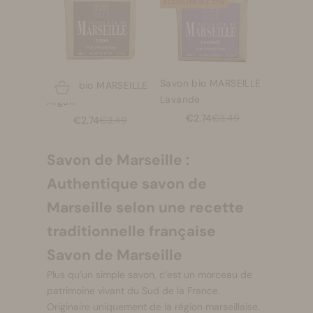
ECONOMISEZ 21%
Savon bio MARSEILLE
Savon bio MARSEILLE
Choisir les options
Lavande
Argan
Prix de vente
Prix normal
€2.74
€3.49
Prix de vente
Prix normal
€2.74
€3.49
Savon de Marseille :
Authentique savon de
Marseille selon une recette
traditionnelle française
Savon de Marseille
Plus qu’un simple savon, c’est un morceau de
patrimoine vivant du Sud de la France.
Originaire uniquement de la région marseillaise.