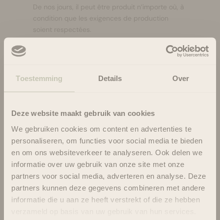
De nos jours, il peut être produit n’importe où, à
condition que les exigences de production
soient respectées.
Contrairement aux idées reçues,
le Savon de
Marseille
n'est pas une marque, mais une
appellation historique qui fait référence à une
méthode de production et à une composition
Toestemming
Details
Over
spécifique.
Qu'est-ce qui rend le Savon
Deze website maakt gebruik van cookies
de Marseille si spécial ?
We gebruiken cookies om content en advertenties te
Le véritable
savon de Marseille
est bouilli dans
personaliseren, om functies voor social media te bieden
de grands chaudrons en cuivre, selon un
en om ons websiteverkeer te analyseren. Ook delen we
procédé vieux de plusieurs siècles qui prend
informatie over uw gebruik van onze site met onze
des jours. La base est composée exclusivement
d'
huiles végétales naturelles
, telles que
partners voor social media, adverteren en analyse. Deze
l'huile d'olive
ou l'huile de coco, sans ajout de
partners kunnen deze gegevens combineren met andere
parfums ou de colorants synthétiques. Cela fait
informatie die u aan ze heeft verstrekt of die ze hebben
le savon :
verzameld op basis van uw gebruik van hun services.