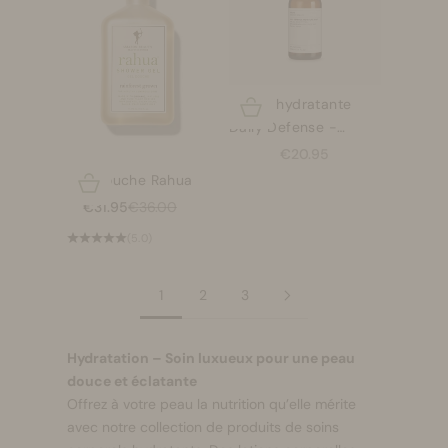
Brume hydratante
Choisir les options
Daily Defense -
Evolve
Prix de vente
€20.95
Gel douche Rahua
Choisir les options
Prix de vente
Prix normal
€31.95
€36.00
(5.0)
1
2
3
Hydratation – Soin luxueux pour une peau
douce et éclatante
Offrez à votre peau la nutrition qu’elle mérite
avec notre collection de produits de soins