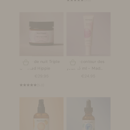
Crème de nuit Triple
Crème contour des
Choisir les options
Choisir les options
C - Mad Hippie
yeux 15 ml - Mad
Hippie
Prix de vente
Prix de vente
€29.95
€24.95
(5.0)