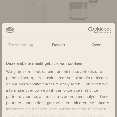
Masque Facial Bio
Choisir les options
Rétinol Or - Evolve
Prix de vente
A partir de €18.95
Toestemming
Details
Over
Crème Récupératrice
Choisir les options
Illuminatrice Vitamine
C - Madara
Prix de vente
€36.73
Deze website maakt gebruik van cookies
We gebruiken cookies om content en advertenties te
personaliseren, om functies voor social media te bieden
en om ons websiteverkeer te analyseren. Ook delen we
informatie over uw gebruik van onze site met onze
partners voor social media, adverteren en analyse. Deze
Fondant nettoyant
Choisir les options
partners kunnen deze gegevens combineren met andere
doux - Evolve
informatie die u aan ze heeft verstrekt of die ze hebben
Prix de vente
verzameld op basis van uw gebruik van hun services.
€27.95
BOOST Booster de
Choisir les options