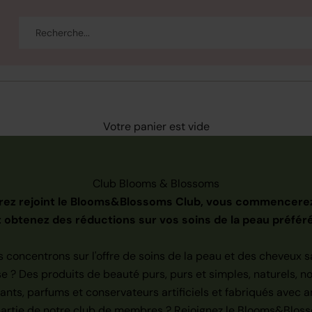
eau
Corps et bain
Se maquiller
Bien-être
Marques
Vente
Votre panier est vide
Club Blooms & Blossoms
urez rejoint le Blooms&Blossoms Club, vous commencerez
t obtenez des réductions sur vos soins de la peau préféré
oncentrons sur l'offre de soins de la peau et des cheveux sa
e ? Des produits de beauté purs, purs et simples, naturels, no
ants, parfums et conservateurs artificiels et fabriqués avec 
partie de notre club de membres ? Rejoignez le Blooms&Blos