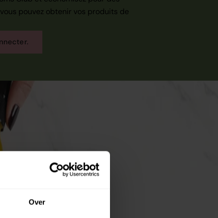
 vous pouvez obtenir vos produits de
nnecter.
Over