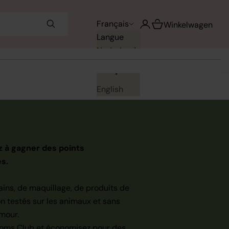
Voir le panier
Français
Ouvrir le compte utilisa
Winkelwagen
Langue
Nederlands
Français
English
 à gagner des points
s.
ins, de maquillage, de produits de
n testés sur les animaux et sans
amour.
soms Club et économisez pour des