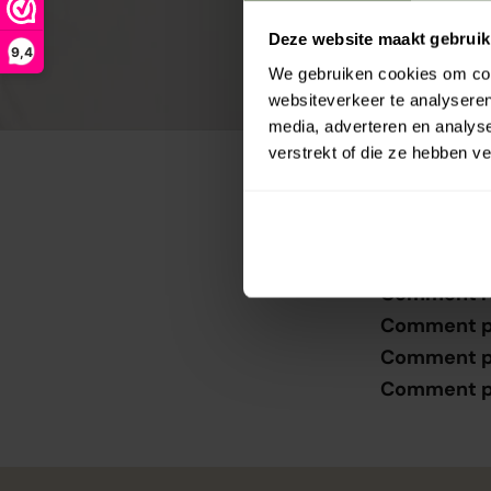
q
u
Deze website maakt gebruik
9,4
e
We gebruiken cookies om cont
1
websiteverkeer te analyseren
€
media, adverteren en analys
d
verstrekt of die ze hebben v
é
p
e
n
s
Comment re
é
Comment pu
J
Comment pu
o
Comment pui
y
e
u
x