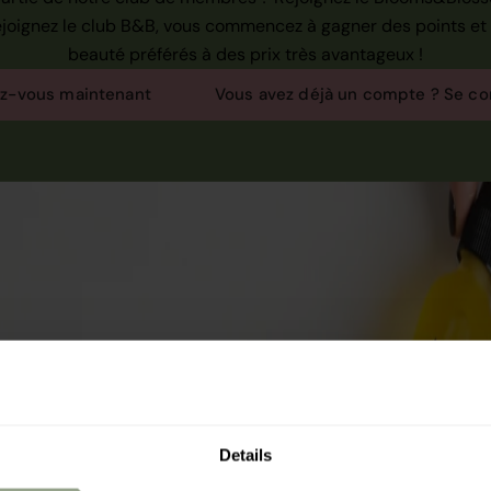
ejoignez le club B&B, vous commencez à gagner des points et
beauté préférés à des prix très avantageux !
ez-vous maintenant
Vous avez déjà un compte ? Se co
Details