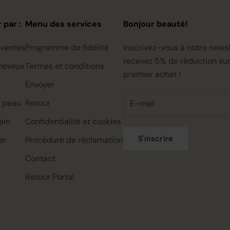
 par :
Menu des services
Bonjour beauté!
 ventes
Programme de fidélité
Inscrivez-vous à notre newsl
recevez 5% de réduction sur
heveux
Termes et conditions
premier achat !
Envoyer
a peau
Retour
ain
Confidentialité et cookies
S'inscrire
er
Procédure de réclamation
Contact
Rahua classic conditioner mini,
Rahua color full shampoo mini,
Rahua classic shampoo mini,
22ml
22ml
22ml
Retour Portal
€0.00
€0.00
€0.00
€7.95
€7.95
€7.95