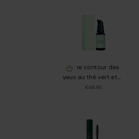
Se maquiller
Bien-être
Marques
Crème contour des
Vente
Choisir les options
yeux au thé vert et
aux peptides - Flow
Prix de vente
€48.95
Cosmetics - 15 ml