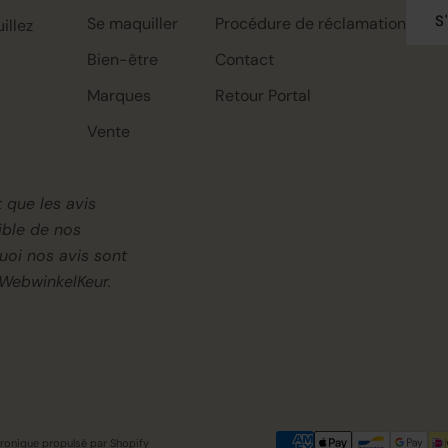
S
Se maquiller
Procédure de réclamation
illez
Bien-être
Contact
Marques
Retour Portal
Vente
 que les avis
ible de nos
Rahua classic conditioner mini,
Rahua color full shampoo mini,
Rahua classic shampoo mini,
22ml
22ml
22ml
uoi nos avis sont
€0.00
€0.00
€0.00
€7.95
€7.95
€7.95
WebwinkelKeur.
nique propulsé par Shopify