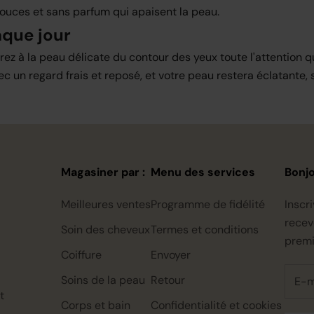
uces et sans parfum qui apaisent la peau.
aque jour
rez à la peau délicate du contour des yeux toute l'attention qu'
un regard frais et reposé, et votre peau restera éclatante, 
Magasiner par :
Menu des services
Bonj
Meilleures ventes
Programme de fidélité
Inscr
recev
Soin des cheveux
Termes et conditions
premi
Coiffure
Envoyer
Soins de la peau
Retour
t
Corps et bain
Confidentialité et cookies