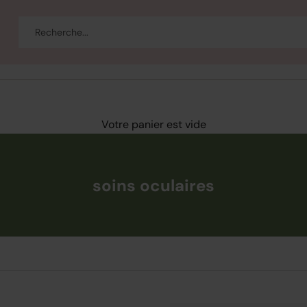
eau
Corps et bain
Se maquiller
Bien-être
Marques
Vente
Votre panier est vide
soins oculaires