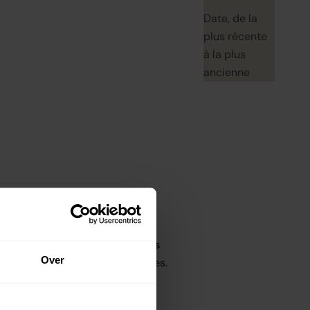
Date, de la
plus récente
à la plus
ancienne
atigue et de vieillissement.
Des
Over
 réduire les poches et les cernes.
tection et nutrition.