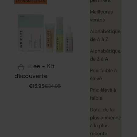
pertinent
ECONOMISEZ 54%
Meilleures
ventes
Alphabétique,
de A à Z
Alphabétique,
de Z à A
Indie Lee - Kit
Choisir les options
Prix: faible à
découverte
élevé
Prix de vente
Prix normal
€15.95
€34.95
Prix: élevé à
faible
Date, de la
plus ancienne
à la plus
récente