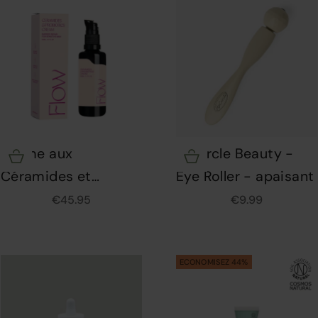
Crème aux
Upcircle Beauty -
Choisir les options
Choisir les options
Céramides et
Eye Roller - apaisant
Probiotiques - Flow
Prix de vente
Prix de vente
€45.95
€9.99
Cosmetics - 50 ml
ECONOMISEZ 44%