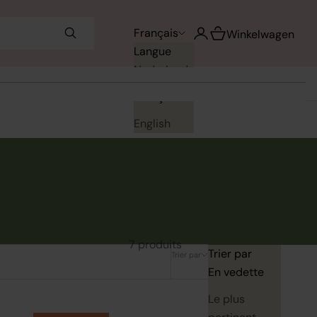
Voir le panier
Français
Ouvrir le compte utilisa
Winkelwagen
Langue
Nederlands
Français
English
7 produits
Trier par
Trier par
En vedette
Le plus