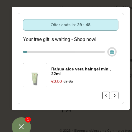
Vous n'avez pas reçu le colis ?
Veu
remplir ce formulaire.
Offer ends in:
29 : 47
Your free gift is waiting - Shop now!
Avis
Nous pensons qu'il est important
donnent la meilleure image poss
Rahua aloe vera hair gel mini,
22ml
produits et services. C'est pourq
€0.00
€7.95
gérés de manière impartiale par
1
© 2026 - Bloomsandblossoms Commerce électro