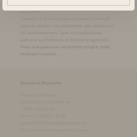
soyeuse, uniforme et éclatante, prête à respirer
et à briller.
Convient à tous les types de peau et formulé
dans le respect des personnes, des animaux et
de l'environnement. Sans microplastiques,
parfums synthétiques et exfoliants agressifs.
Pour une peau non seulement propre, mais
vraiment vivante.
Blooms & Blossoms
À propos de nous
Assistance et conseils via :
+3188-6063800
Lun-Ven 08:30 - 16:45
bonjour@bloomsandblossoms.eu
Ou via notre
formulaire de contact