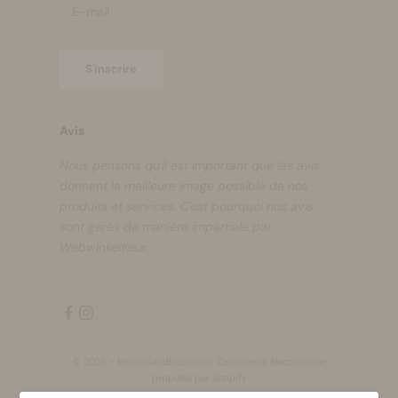
S'inscrire
Avis
Nous pensons qu'il est important que les avis
donnent la meilleure image possible de nos
produits et services. C'est pourquoi nos avis
sont gérés de manière impartiale par
WebwinkelKeur.
© 2026 - Bloomsandblossoms Commerce électronique
propulsé par Shopify