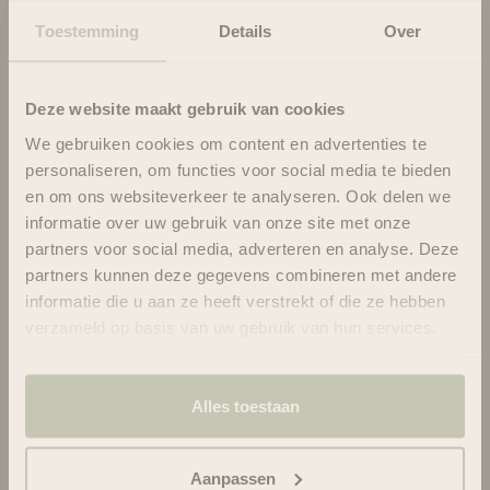
poivrée - Upcircle
Prix de vente
Prix normal
€14.95
€24.95
Toestemming
Details
Over
Beauty
Gommages – Affinez, renouvelez et faites
briller votre peau
Deze website maakt gebruik van cookies
Éliminez les cellules mortes de la peau, stimulez
We gebruiken cookies om content en advertenties te
la circulation et révélez une peau douce et
personaliseren, om functies voor social media te bieden
fraîche avec nos gommages luxueux. Dans cette
en om ons websiteverkeer te analyseren. Ook delen we
catégorie, vous trouverez à la fois des
informatie over uw gebruik van onze site met onze
gommages pour le visage et des gommages
partners voor social media, adverteren en analyse. Deze
pour le corps, soigneusement formulés avec
partners kunnen deze gegevens combineren met andere
des exfoliants naturels tels que le café, le sel, le
informatie die u aan ze heeft verstrekt of die ze hebben
sucre et les acides de fruits. Chaque produit est
verzameld op basis van uw gebruik van hun services.
conçu pour renouveler la peau en douceur sans
perturber son équilibre naturel.
Nos gommages contiennent des huiles
nourrissantes, des antioxydants et des extraits
Alles toestaan
botaniques qui non seulement nettoient votre
peau, mais en prennent également soin
Aanpassen
intensément. Résultat : une peau douce et