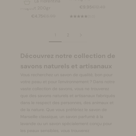
Savon La Florentina
Choisir les options
Prix de vente
Prix normal
€9.95
€12.49
Muguet 200gr
Prix de vente
Prix normal
€4.75
€5.99
(5.0)
1
2
Découvrez notre collection de
savons naturels et artisanaux
Vous recherchez un savon de qualité, bon pour
votre peau et pour l'environnement ? Dans notre
vaste collection de savons, vous ne trouverez
que des savons naturels et artisanaux fabriqués
dans le respect des personnes, des animaux et
de la nature. Que vous préfériez le savon de
Marseille classique, un savon parfumé à la
lavande ou un savon spécialement conçu pour
les peaux sensibles, vous trouverez