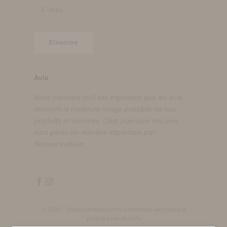
S'inscrire
Avis
Nous pensons qu'il est important que les avis
donnent la meilleure image possible de nos
produits et services. C'est pourquoi nos avis
sont gérés de manière impartiale par
WebwinkelKeur.
© 2026 - Bloomsandblossoms Commerce électronique
propulsé par Shopify