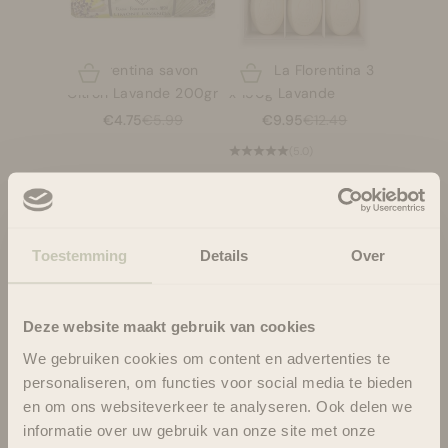
La Florentina savon
Savon La Florentina 3
Choisir les options
Choisir les options
Citron Lavande 200gr
x 150g Lavande
Prix de vente
Prix normal
Prix de vente
Prix normal
€4.75
€5.99
€9.95
€12.49
(5.0)
ECONOMISEZ 21%
ECONOMISEZ 21%
Toestemming
Details
Over
Deze website maakt gebruik van cookies
We gebruiken cookies om content en advertenties te
La Florentina savon
La Florentina savon
Choisir les options
Choisir les options
personaliseren, om functies voor social media te bieden
Grenade 200gr
Rosegarden 200gr
en om ons websiteverkeer te analyseren. Ook delen we
Prix de vente
Prix normal
Prix de vente
Prix normal
€4.75
€5.99
€4.75
€5.99
informatie over uw gebruik van onze site met onze