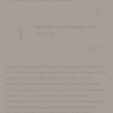
Rahua aloe vera hair gel mini, 22ml
€0.00
€7.95
Avocado Cream vult elke haarlok met voeding van wortel tot
punt. Het resultaat is gehydrateerd haar dat zacht aanvoelt en
elastischer is. Verhoogde elasticiteit betekent minder
haarbreuk, meer retentie van de lengte en sterker gezonder
haar. Avocado's bevatten veel vet, gevuld met bètacaroteen,
vitamine B, C en E en gezonde vetten die essentiële
voedingsstoffen aan het haar leveren voor maximale sterkte.
Dit licht verfrissende geparfumeerde haarmasker is een
natuurlijke remedie om beschadigd haar te herstellen,