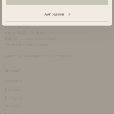
Blooms & Blossoms
Aanpassen
Over ons
Ondersteuning en advies via:
088-6063800
ma-vr 08:30 - 16:45 uur
hello@bloomsandblossoms.eu
Of via ons
contactformulier
Pakket niet ontvangen?
Vul dit formulier in.
Shop by:
Bestsellers
Haircare
Hairstyling
Skincare