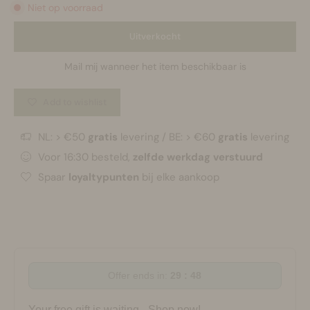
Niet op voorraad
Uitverkocht
Mail mij wanneer het item beschikbaar is
Add to wishlist
NL: > €50
gratis
levering / BE: > €60
gratis
levering
Voor 16:30 besteld,
zelfde werkdag verstuurd
Spaar
loyaltypunten
bij elke aankoop
Offer ends in:
29 : 47
Your free gift is waiting - Shop now!