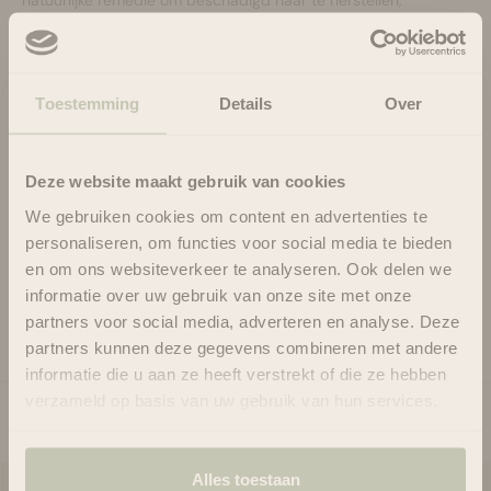
natuurlijk vocht en glans te herstellen en tegelijkertijd
haarverlies en roos te voorkomen. Opmerking: dit product kan
worden gebruikt als een haarmasker (vóór het wassen van het
haar) of haarbehandeling (na het wassen van het haar)
Toestemming
Details
Over
Haartip: Dit product bevat natuurlijke ingrediënten; bewaar dit
product daarom niet in de douche waar stoom wordt
verzameld om een goede houdbaarheid te garanderen.
Deze website maakt gebruik van cookies
We gebruiken cookies om content en advertenties te
personaliseren, om functies voor social media te bieden
en om ons websiteverkeer te analyseren. Ook delen we
informatie over uw gebruik van onze site met onze
Gebruik
partners voor social media, adverteren en analyse. Deze
Ingrediënten
partners kunnen deze gegevens combineren met andere
informatie die u aan ze heeft verstrekt of die ze hebben
verzameld op basis van uw gebruik van hun services.
Alles toestaan