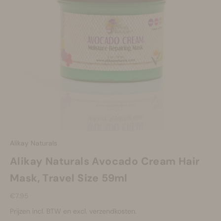
Make-up
Welzijn
Merken
Sale
Alikay Naturals
Alikay Naturals Avocado Cream Hair
Mask, Travel Size 59ml
Aanbiedingsprijs
€7.95
Prijzen incl. BTW en excl. verzendkosten.