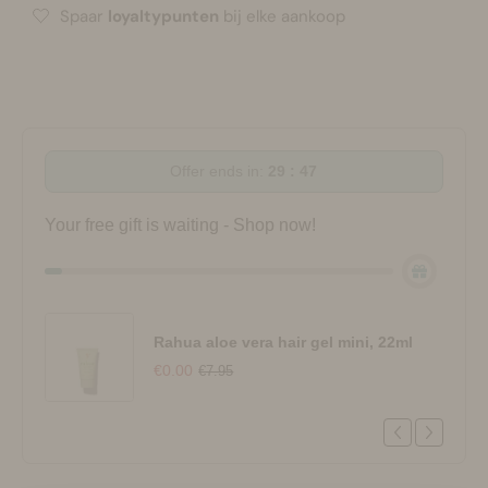
Spaar
loyaltypunten
bij elke aankoop
Offer ends in:
29 : 47
Your free gift is waiting - Shop now!
Rahua aloe vera hair gel mini, 22ml
€0.00
€7.95