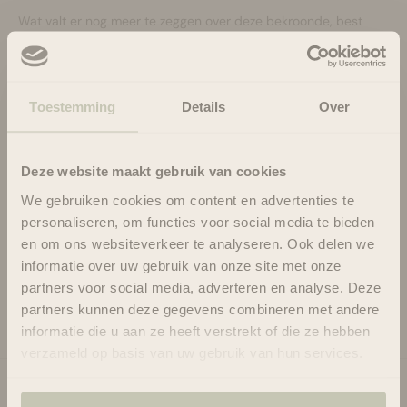
Wat valt er nog meer te zeggen over deze bekroonde, best
verkopende product in zijn categorie dat zelfs de bijnaam
'Liquid Gold' heeft?
Het is echt een geweldige leave-in conditioner die perfect is
voor alle haartypes en dit elk jaar bewijst. Citroengras dringt
Toestemming
Details
Over
diep door in de haarschors, waar het echt belangrijk is om
vocht vast te houden, elke haarstreng te versterken en te
conditioneren met etherische oliën, Aloë Vera en Silk Amino
Deze website maakt gebruik van cookies
Protein. Het voorkomt en herstelt ook haarschade door de
We gebruiken cookies om content en advertenties te
elementen.
personaliseren, om functies voor social media te bieden
en om ons websiteverkeer te analyseren. Ook delen we
informatie over uw gebruik van onze site met onze
partners voor social media, adverteren en analyse. Deze
Gebruik
partners kunnen deze gegevens combineren met andere
Ingrediënten
informatie die u aan ze heeft verstrekt of die ze hebben
verzameld op basis van uw gebruik van hun services.