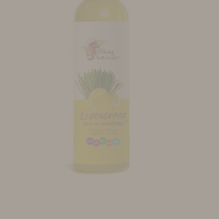
Make-up
Welzijn
Merken
Sale