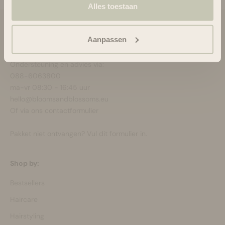
Alles toestaan
Blooms & Blossoms
Aanpassen
Over ons
Ondersteuning en advies via:
088-6063800
ma-vr 08:30 - 16:45 uur
hello@bloomsandblossoms.eu
Of via ons
contactformulier
Pakket niet ontvangen?
Vul dit formulier in.
Shop by:
Bestsellers
Haircare
Hairstyling