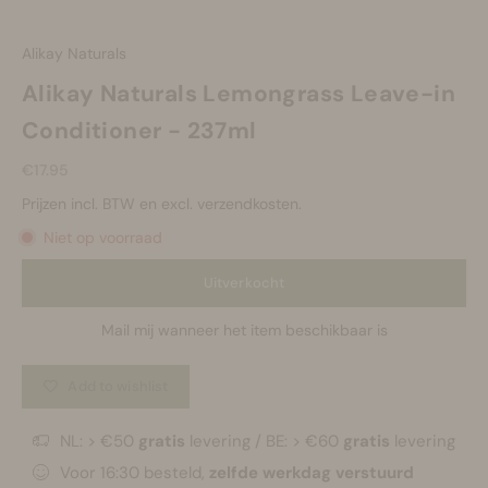
Alikay Naturals
Alikay Naturals Lemongrass Leave-in
Conditioner - 237ml
Aanbiedingsprijs
€17.95
Prijzen incl. BTW en excl. verzendkosten.
Niet op voorraad
Uitverkocht
Mail mij wanneer het item beschikbaar is
Add to wishlist
NL: > €50
gratis
levering / BE: > €60
gratis
levering
Voor 16:30 besteld,
zelfde werkdag verstuurd