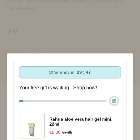
beoordelingen worden daarom, onpartijdig, beheerd door
WebwinkelKeur.
© 2026 - Bloomsandblossoms Powered by Shopify
Offer ends in:
29 : 47
Your free gift is waiting - Shop now!
Rahua aloe vera hair gel mini,
22ml
€0.00
€7.95