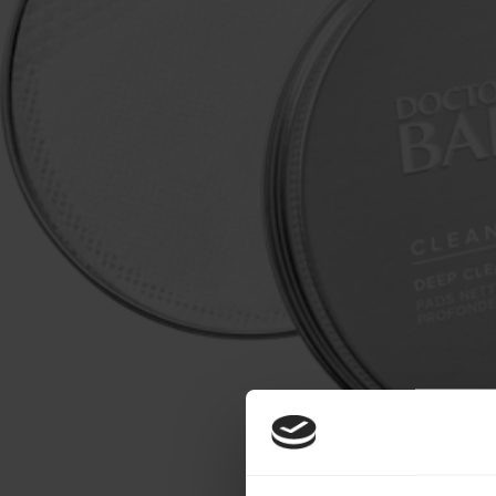
Make-up
Welzijn
Merken
Sale