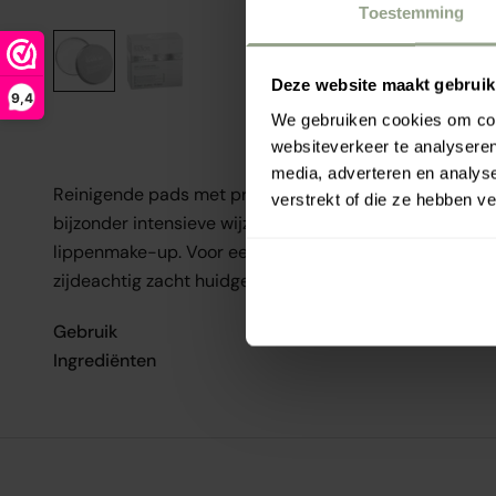
Toestemming
Deze website maakt gebruik
9,4
We gebruiken cookies om cont
websiteverkeer te analyseren
media, adverteren en analys
Reinigende pads met pre- & probiotica en Centella Asi
verstrekt of die ze hebben v
bijzonder intensieve wijze en verwijderen ook in water
lippenmake-up. Voor een perfect gereinigd, gezuiverd
zijdeachtig zacht huidgevoel.
Gebruik
Ingrediënten