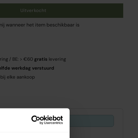
Uitverkocht
mij wanneer het item beschikbaar is
ring / BE: > €60
gratis
levering
elfde werkdag verstuurd
bij elke aankoop
Offer ends in:
29 : 47
ing - Shop now!