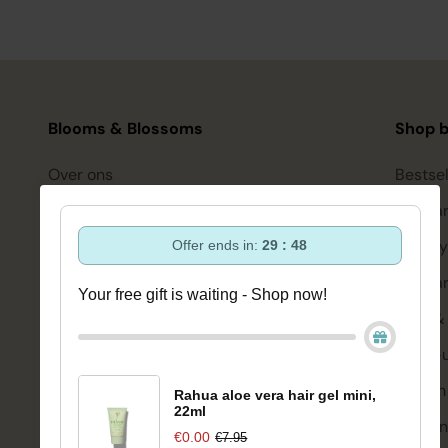
Blooms & Blossoms
Shop b
Over ons
Bestsel
Ondersteuning en advies via:
Hairca
088-6063800
Hairsty
Offer ends in:
29 : 47
ma-vr 08:30 - 16:45 uur
hello@bloomsandblossoms.eu
Skinca
Your free gift is waiting - Shop now!
Of via ons
contactformulier
Bath &
Make-
Pakket niet ontvangen?
Vul dit formulier in.
Welzijn
Rahua aloe vera hair gel mini,
22ml
Merken
€0.00
€7.95