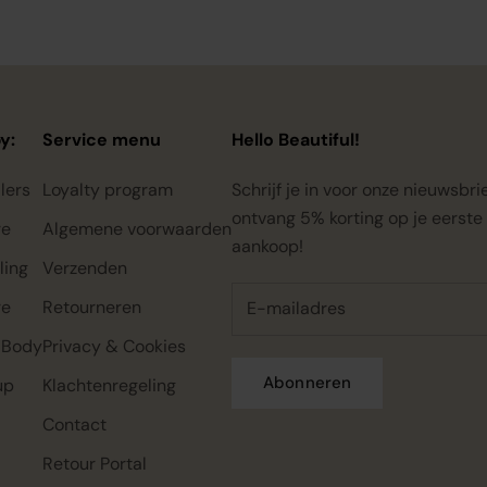
y:
Service menu
Hello Beautiful!
lers
Loyalty program
Schrijf je in voor onze nieuwsbri
ontvang 5% korting op je eerste
re
Algemene voorwaarden
aankoop!
ling
Verzenden
re
Retourneren
 Body
Privacy & Cookies
Abonneren
up
Klachtenregeling
Contact
Rahua classic conditioner mini,
Rahua color full shampoo mini,
Rahua classic shampoo mini,
22ml
22ml
22ml
Retour Portal
€0.00
€0.00
€0.00
€7.95
€7.95
€7.95