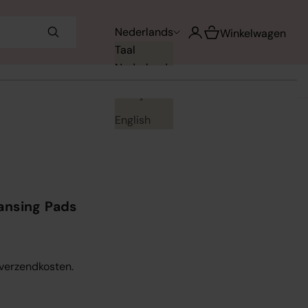
Winkelwagen opene
Nederlands
Accountpagina openen
Winkelwagen
Taal
Nederlands
Français
English
ansing Pads
. verzendkosten.