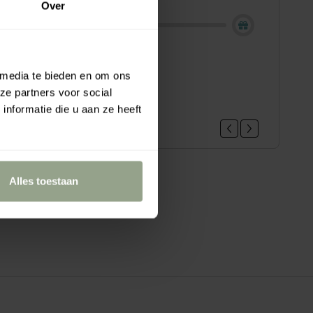
Over
loe vera hair gel mini, 22ml
 media te bieden en om ons
.95
ze partners voor social
nformatie die u aan ze heeft
Alles toestaan