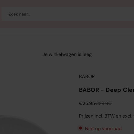
-up
Welzijn
Merken
Sale
Je winkelwagen is leeg
BABOR
BABOR - Deep Cle
Aanbiedingsprijs
Normale prijs
€25.95
€29.90
Prijzen incl. BTW en excl
Niet op voorraad