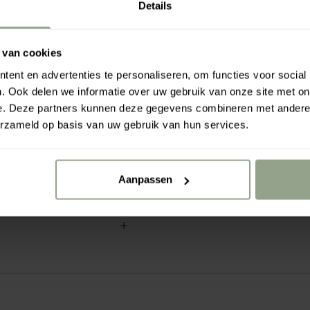
Details
 van cookies
Rahua a
ent en advertenties te personaliseren, om functies voor social
€0.00
€7
. Ook delen we informatie over uw gebruik van onze site met on
e. Deze partners kunnen deze gegevens combineren met andere i
atica extract reinigen op
erzameld op basis van uw gebruik van hun services.
 oplosbare oog- en
 huidbeeld en een
Aanpassen