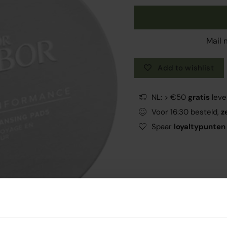
Mail 
Add to wishlist
NL: > €50
gratis
leve
Voor 16:30 besteld,
z
Spaar
loyaltypunten
Your free gift is wait