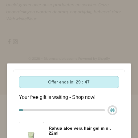
beeld geven over onze producten en service. Onze
beoordelingen worden daarom, onpartijdig, beheerd door
WebwinkelKeur.
© 2026 - Bloomsandblossoms Powered by Shopify
Offer ends in:
29 : 47
Your free gift is waiting - Shop now!
Rahua aloe vera hair gel mini,
22ml