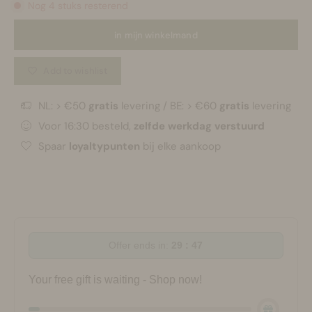
Nog 4 stuks resterend
in mijn winkelmand
Add to wishlist
NL: > €50
gratis
levering / BE: > €60
gratis
levering
Voor 16:30 besteld,
zelfde werkdag verstuurd
Spaar
loyaltypunten
bij elke aankoop
Offer ends in:
29 : 47
Your free gift is waiting - Shop now!