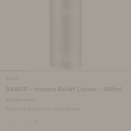
Make-up
Welzijn
Merken
Sale
Naar artikel 1
Naar artikel 2
Naar artikel 3
Naar artikel 4
Naar artikel 5
BABOR
BABOR - Instant Relief Lotion - 150ml
Aanbiedingsprijs
Normale prijs
€42.95
€49.90
Prijzen incl. BTW en excl. verzendkosten.
Aantal verlagen
Aantal verlagen