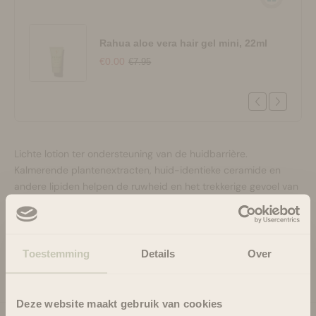
Rahua aloe vera hair gel mini, 22ml
€0.00
€7.95
Lichte lotion ter ondersteuning van de huidbarrière.
Kalmerende plantenextracten, huid-identieke ceramide en
andere lipiden helpen de ruwheid en het trekkerige gevoel van
de huid te verminderen en houden de natuurlijke
beschermende functie van de huid in stand.
Gebruik
Toestemming
Details
Over
Ingrediënten
Deze website maakt gebruik van cookies