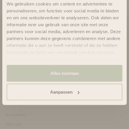
We gebruiken cookies om content en advertenties te
personaliseren, om functies voor social media te bieden
en om ons websiteverkeer te analyseren. Ook delen we
informatie over uw gebruik van onze site met onze
Blooms & Blossoms
partners voor social media, adverteren en analyse. Deze
partners kunnen deze gegevens combineren met andere
Over ons
informatie die u aan ze heeft verstrekt of die ze hebben
Ondersteuning en advies via:
verzameld op basis van uw gebruik van hun services.
088-6063800
ma-vr 08:30 - 16:45 uur
hello@bloomsandblossoms.eu
Of via ons
contactformulier
Alles toestaan
Pakket niet ontvangen?
Vul dit formulier in.
Aanpassen
Shop by:
Bestsellers
Haircare