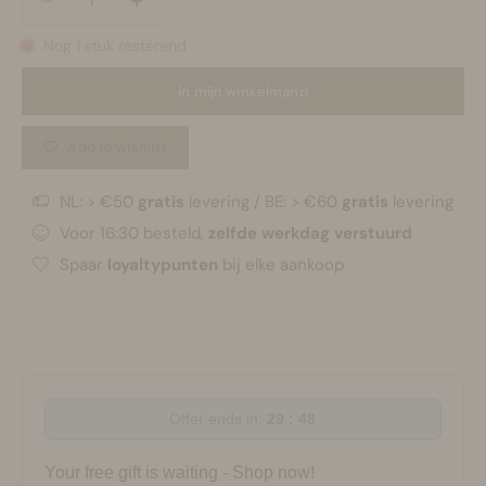
Nog 1 stuk resterend
in mijn winkelmand
Add to wishlist
NL: > €50
gratis
levering / BE: > €60
gratis
levering
Voor 16:30 besteld,
zelfde werkdag verstuurd
Spaar
loyaltypunten
bij elke aankoop
Offer ends in:
29 : 47
Your free gift is waiting - Shop now!