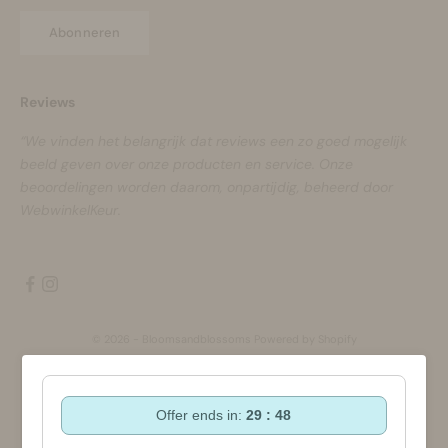
Abonneren
Reviews
“We vinden het belangrijk dat reviews een zo goed mogelijk
beeld geven over onze producten en service. Onze
beoordelingen worden daarom, onpartijdig, beheerd door
WebwinkelKeur.
© 2026 - Bloomsandblossoms Powered by Shopify
Offer ends in:
29 : 47