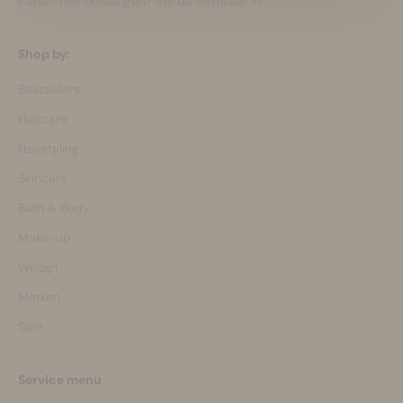
Pakket niet ontvangen?
Vul dit formulier in.
Shop by:
Bestsellers
Haircare
Hairstyling
Skincare
Bath & Body
Make-up
Welzijn
Merken
Sale
Service menu