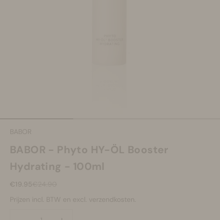
Make-up
Welzijn
Merken
Sale
Naar artikel 1
Naar artikel 2
Naar artikel 3
BABOR
BABOR - Phyto HY-ÖL Booster
Hydrating - 100ml
Aanbiedingsprijs
Normale prijs
€19.95
€24.90
Prijzen incl. BTW en excl. verzendkosten.
Aantal verlagen
Aantal verlagen