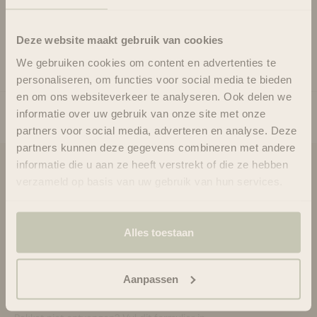
merkbaar zachte huid die tot diep in de poriën is gereinigd.
Gebruik
Deze website maakt gebruik van cookies
Ingrediënten
We gebruiken cookies om content en advertenties te
personaliseren, om functies voor social media te bieden
en om ons websiteverkeer te analyseren. Ook delen we
informatie over uw gebruik van onze site met onze
partners voor social media, adverteren en analyse. Deze
partners kunnen deze gegevens combineren met andere
informatie die u aan ze heeft verstrekt of die ze hebben
Blooms & Blossoms
verzameld op basis van uw gebruik van hun services.
Over ons
Ondersteuning en advies via:
Alles toestaan
088-6063800
ma-vr 08:30 - 16:45 uur
hello@bloomsandblossoms.eu
Aanpassen
Of via ons
contactformulier