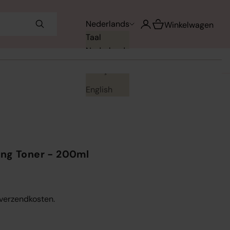
Winkelwagen opene
Nederlands
Accountpagina openen
Winkelwagen
Taal
Nederlands
Français
English
ing Toner - 200ml
. verzendkosten.
en