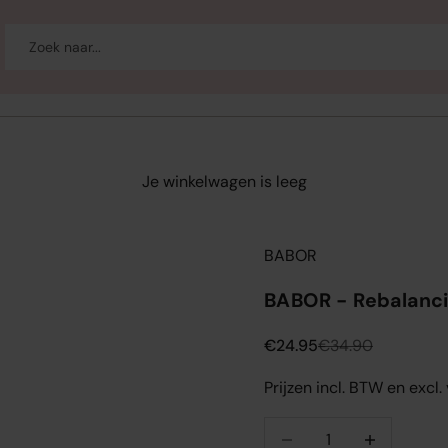
-up
Welzijn
Merken
Sale
Je winkelwagen is leeg
BABOR
BABOR - Rebalanc
Aanbiedingsprijs
Normale prijs
€24.95
€34.90
Prijzen incl. BTW en excl
Aantal verlagen
Aantal verlag