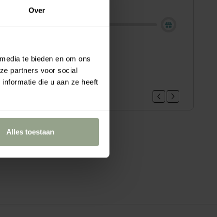
ing - Shop now!
Over
loe vera hair gel mini, 22ml
 media te bieden en om ons
.95
ze partners voor social
nformatie die u aan ze heeft
Alles toestaan