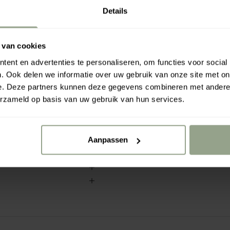
Your free gift is wait
Details
 van cookies
Rahua a
ent en advertenties te personaliseren, om functies voor social
€0.00
€7
. Ook delen we informatie over uw gebruik van onze site met on
e. Deze partners kunnen deze gegevens combineren met andere i
zachtende werkstoffen
erzameld op basis van uw gebruik van hun services.
ypergefermenteerde
k de natuurlijke
den van buitenaf, zoals
Aanpassen
rvan.