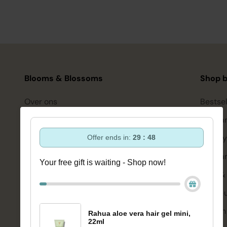
Blooms & Blossoms
Shop b
Over ons
Bestsel
Ondersteuning en advies via:
Hairca
088-6063800
Hairsty
Offer ends in:
29 : 48
ma-vr 08:30 - 16:45 uur
hello@bloomsandblossoms.eu
Skinca
Your free gift is waiting - Shop now!
Of via ons
contactformulier
Bath &
Make-
Pakket niet ontvangen?
Vul dit formulier in.
Welzijn
Rahua aloe vera hair gel mini,
22ml