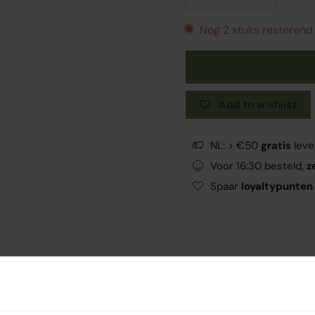
Nog 2 stuks resterend
Add to wishlist
NL: > €50
gratis
leve
Voor 16:30 besteld,
z
Spaar
loyaltypunten