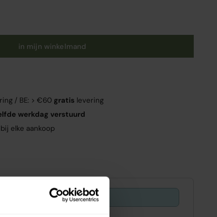
in mijn winkelmand
ring / BE: > €60
gratis
levering
elfde werkdag verstuurd
bij elke aankoop
Offer ends in:
29 : 48