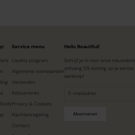
y:
Service menu
Hello Beautiful!
lers
Loyalty program
Schrijf je in voor onze nieuwsbri
ontvang 5% korting op je eerste
re
Algemene voorwaarden
aankoop!
ling
Verzenden
re
Retourneren
 Body
Privacy & Cookies
Abonneren
up
Klachtenregeling
Contact
Rahua classic conditioner mini,
Rahua color full shampoo mini,
Rahua classic shampoo mini,
22ml
22ml
22ml