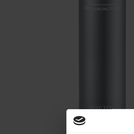
Make-up
Welzijn
Merken
Sale