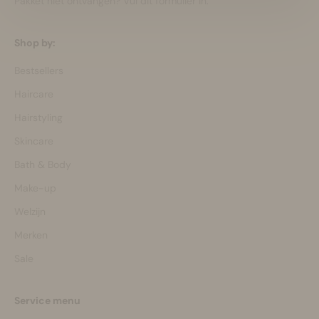
Pakket niet ontvangen?
Vul dit formulier in.
Shop by:
Bestsellers
Haircare
Hairstyling
Skincare
Bath & Body
Make-up
Welzijn
Merken
Sale
Service menu