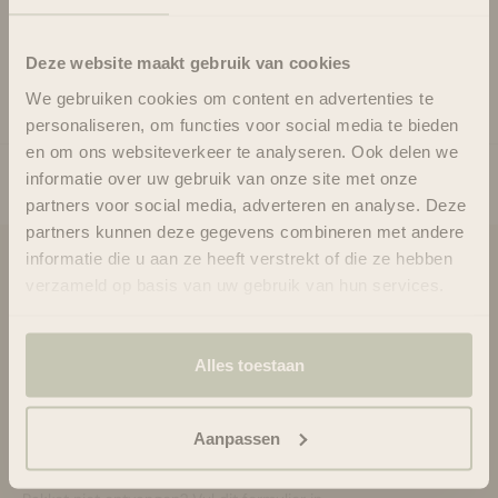
I Create Volume.
Voor extra hydratatie bij het stijl föhnen.
Deze website maakt gebruik van cookies
Ingrediënten
We gebruiken cookies om content en advertenties te
personaliseren, om functies voor social media te bieden
en om ons websiteverkeer te analyseren. Ook delen we
informatie over uw gebruik van onze site met onze
partners voor social media, adverteren en analyse. Deze
partners kunnen deze gegevens combineren met andere
informatie die u aan ze heeft verstrekt of die ze hebben
Blooms & Blossoms
verzameld op basis van uw gebruik van hun services.
Over ons
Ondersteuning en advies via:
Alles toestaan
088-6063800
ma-vr 08:30 - 16:45 uur
hello@bloomsandblossoms.eu
Aanpassen
Of via ons
contactformulier