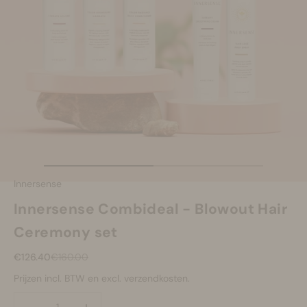
Make-up
Welzijn
Merken
Sale
Naar artikel 1
Naar artikel 2
Innersense
Innersense Combideal - Blowout Hair
Ceremony set
Aanbiedingsprijs
Normale prijs
€126.40
€160.00
Prijzen incl. BTW en excl. verzendkosten.
Aantal verlagen
Aantal verlagen