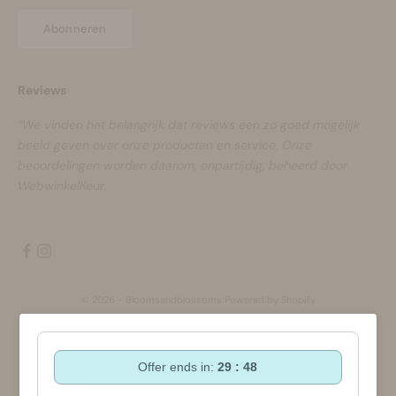
Abonneren
Reviews
“We vinden het belangrijk dat reviews een zo goed mogelijk
beeld geven over onze producten en service. Onze
beoordelingen worden daarom, onpartijdig, beheerd door
WebwinkelKeur.
© 2026 - Bloomsandblossoms Powered by Shopify
Offer ends in:
29 : 48