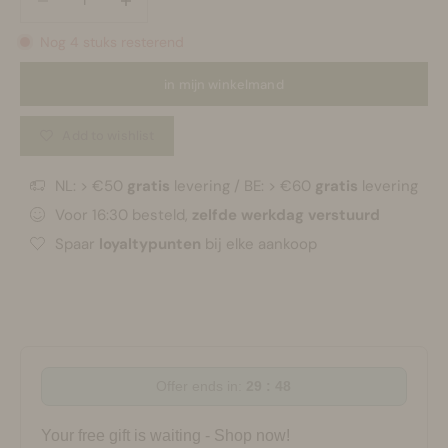
Nog 4 stuks resterend
in mijn winkelmand
Add to wishlist
NL: > €50
gratis
levering / BE: > €60
gratis
levering
Voor 16:30 besteld,
zelfde werkdag verstuurd
Spaar
loyaltypunten
bij elke aankoop
Offer ends in:
29 : 48
Your free gift is waiting - Shop now!