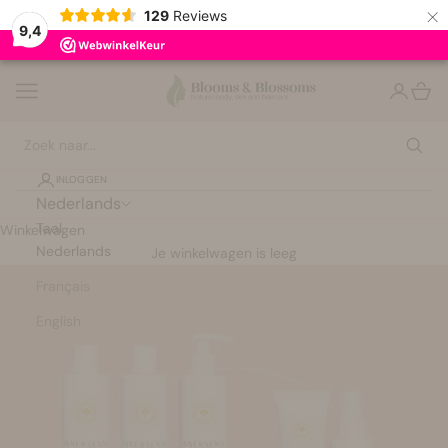
×
129
Reviews
9,4
Naar inhoud
Bloomsandblossoms
Navigatiemenu openen
Accountp
Winke
INLOGGEN
Bestsellers
Nederlands
Taal
Winkelwagen
Nederlands
Haircare
Je winkelwagen is leeg
Français
Hairstyling
English
Skincare
Bath & Body