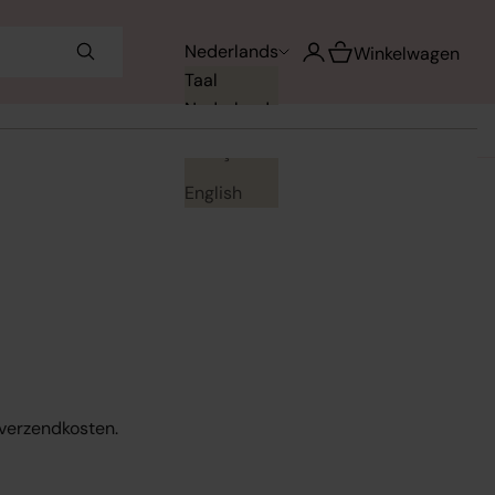
Winkelwagen opene
Nederlands
Accountpagina openen
Winkelwagen
Taal
Nederlands
Français
English
. verzendkosten.
en