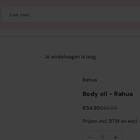
-up
Welzijn
Merken
Sale
Je winkelwagen is leeg
Rahua
Body oil - Rahua
Aanbiedingsprijs
Normale prijs
€54.95
€63.50
Prijzen incl. BTW en excl
Aantal verlagen
Aantal verlag