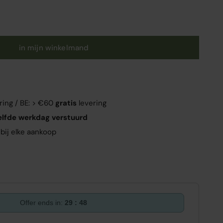
in mijn winkelmand
ring / BE: > €60
gratis
levering
elfde werkdag verstuurd
bij elke aankoop
Offer ends in:
29 : 47