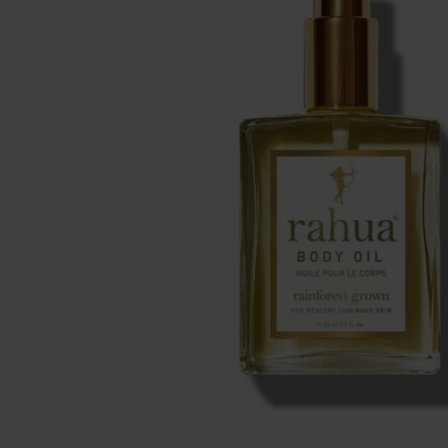
Make-up
Welzijn
Merken
Sale