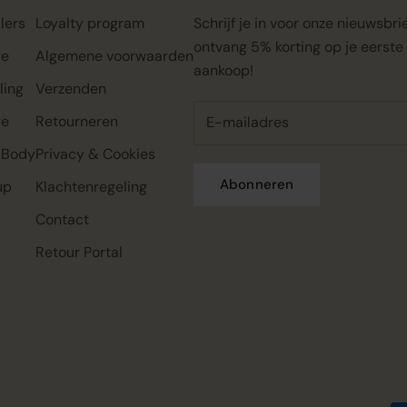
lers
Loyalty program
Schrijf je in voor onze nieuwsbri
ontvang 5% korting op je eerste
re
Algemene voorwaarden
aankoop!
ling
Verzenden
re
Retourneren
 Body
Privacy & Cookies
Abonneren
up
Klachtenregeling
Contact
Rahua classic conditioner mini,
Rahua color full shampoo mini,
Rahua classic shampoo mini,
22ml
22ml
22ml
Retour Portal
€0.00
€0.00
€0.00
€7.95
€7.95
€7.95