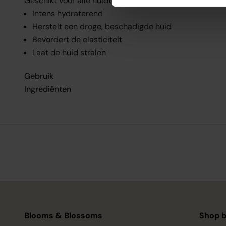
Geschikt voor alle huidtypes.
Intens hydraterend
Herstelt een droge, beschadigde huid
Bevordert de elasticiteit
Laat de huid stralen
Gebruik
Ingrediënten
Blooms & Blossoms
Shop b