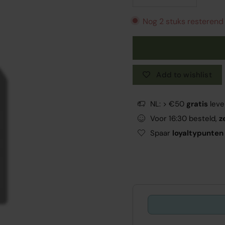
Nog 2 stuks resterend
Add to wishlist
NL: > €50
gratis
leve
Voor 16:30 besteld,
z
Spaar
loyaltypunten