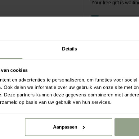
Your free gift is wait
Rahua a
€0.00
€7
Details
 van cookies
 Symbiotic®-oliën die
ent en advertenties te personaliseren, om functies voor social
 is verrassend krachtig.
. Ook delen we informatie over uw gebruik van onze site met on
herstellende, voedende
e. Deze partners kunnen deze gegevens combineren met andere i
xidanten, carotenoïden
erzameld op basis van uw gebruik van hun services.
otanische ingrediënten uit
sageolie gebruiken voor
Aanpassen