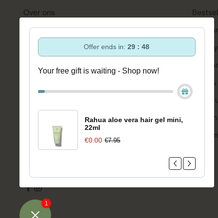
Over ons
Bestsel
Ondersteuning en advies via:
Hairca
088-6063800
Hairsty
Offer ends in:
29 : 47
ma-vr 08:30 - 16:45 uur
hello@bloomsandblossoms.eu
Skinca
Your free gift is waiting - Shop now!
Of via ons
contactformulier
Bath &
Make-
Pakket niet ontvangen?
Vul dit formulier in.
Welzijn
Rahua aloe vera hair gel mini,
22ml
Merken
€0.00
€7.95
Sale
1