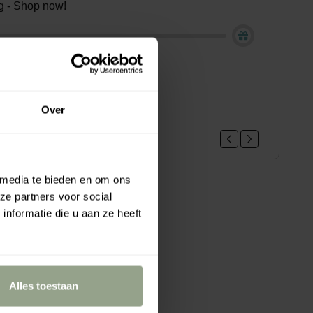
ing - Shop now!
loe vera hair gel mini, 22ml
.95
Over
 media te bieden en om ons
ze partners voor social
nformatie die u aan ze heeft
Alles toestaan