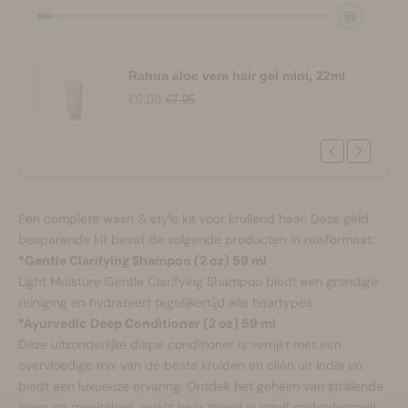
Rahua aloe vera hair gel mini, 22ml
€0.00
€7.95
Een complete wash & style kit voor krullend haar. Deze geld
besparende kit bevat de volgende producten in reisformaat:
*Gentle Clarifying Shampoo (2 oz) 59 ml
Light Moisture Gentle Clarifying Shampoo biedt een grondige
reiniging en hydrateert tegelijkertijd alle haartypes.
*Ayurvedic Deep Conditioner (2 oz) 59 ml
Deze uitzonderlijke diepe conditioner is verrijkt met een
overvloedige mix van de beste kruiden en oliën uit India en
biedt een luxueuze ervaring. Ontdek het geheim van stralende
glans en moeiteloos ontklit haar terwijl je jezelf onderdompelt