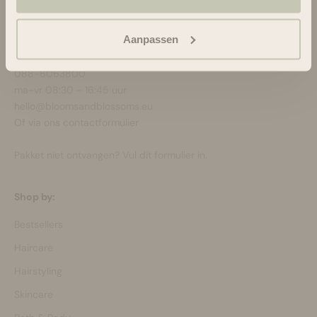
Blooms & Blossoms
Aanpassen
Over ons
Ondersteuning en advies via:
088-6063800
ma-vr 08:30 - 16:45 uur
hello@bloomsandblossoms.eu
Of via ons
contactformulier
Pakket niet ontvangen?
Vul dit formulier in.
Shop by:
Bestsellers
Haircare
Hairstyling
Skincare