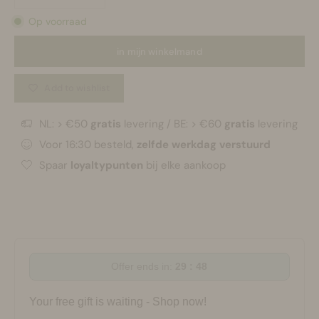
Op voorraad
in mijn winkelmand
Add to wishlist
NL: > €50
gratis
levering / BE: > €60
gratis
levering
Voor 16:30 besteld,
zelfde werkdag verstuurd
Spaar
loyaltypunten
bij elke aankoop
Offer ends in:
29 : 47
Your free gift is waiting - Shop now!