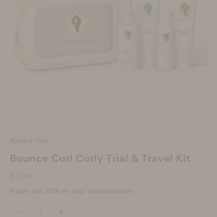
Make-up
Welzijn
Merken
Sale
Bounce Curl
Bounce Curl Curly Trial & Travel Kit
Aanbiedingsprijs
€37.95
Prijzen incl. BTW en excl. verzendkosten.
Aantal verlagen
Aantal verlagen