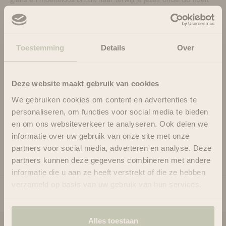
in de opmerkelijke voordelen van dit Ayurvedische
meesterwerk.
*Avocado clump & define cream (2 oz) 59 ml
Deze veelzijdige, medium vochtinbrengende crème houdt je
Toestemming
Details
Over
haar vast en verzacht het tegelijkertijd. Ervaar gedefinieerde en
samengeklonterde krullen met een vleugje zachtheid.
*Light Hold Gel (2 oz) 59 ml
Deze website maakt gebruik van cookies
Ontdek de vrijheid van gewichtloze, vergrendelde krulvormen
We gebruiken cookies om content en advertenties te
met onze lichtgewicht stylinggel. Deze gel is verrijkt met zwarte
personaliseren, om functies voor social media te bieden
zaadolie, vermindert pluizen en voedt je haar.
en om ons websiteverkeer te analyseren. Ook delen we
informatie over uw gebruik van onze site met onze
Gebruik
partners voor social media, adverteren en analyse. Deze
Ingrediënten
partners kunnen deze gegevens combineren met andere
informatie die u aan ze heeft verstrekt of die ze hebben
verzameld op basis van uw gebruik van hun services.
Alles toestaan