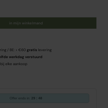
in mijn winkelmand
ring / BE: > €60
gratis
levering
elfde werkdag verstuurd
bij elke aankoop
Offer ends in:
29 : 47