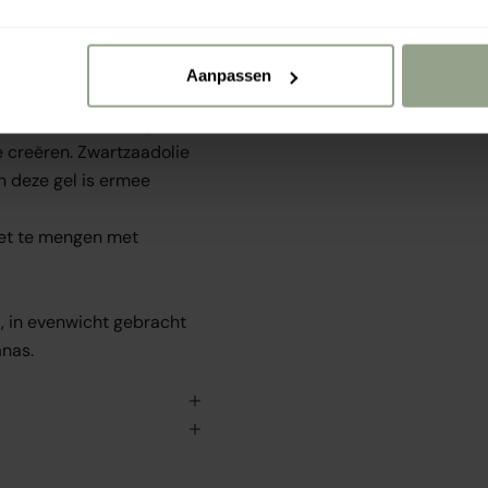
kt met extracten van
ediënt om krullen te
 crème. 80% gel en 20%
Aanpassen
al je krulvorm langdurig
ichte formule zal je
e creëren. Zwartzaadolie
n deze gel is ermee
het te mengen met
t, in evenwicht gebracht
nas.