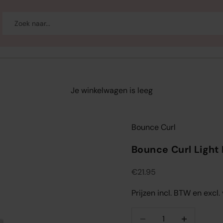
-up
Welzijn
Merken
Sale
Je winkelwagen is leeg
Bounce Curl
Bounce Curl Light
Aanbiedingsprijs
€21.95
Prijzen incl. BTW en excl
Aantal verlagen
Aantal verlag