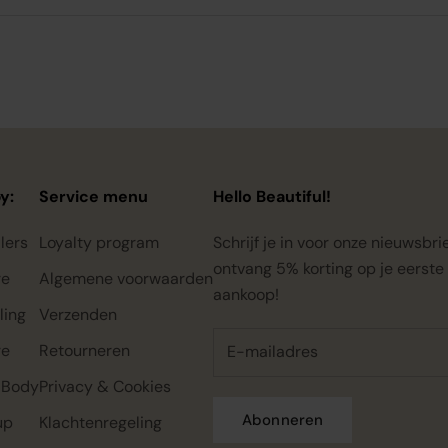
y:
Service menu
Hello Beautiful!
lers
Loyalty program
Schrijf je in voor onze nieuwsbri
ontvang 5% korting op je eerste
re
Algemene voorwaarden
aankoop!
ling
Verzenden
re
Retourneren
 Body
Privacy & Cookies
Abonneren
up
Klachtenregeling