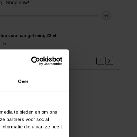
ing - Shop now!
loe vera hair gel mini, 22ml
.95
Over
 media te bieden en om ons
ze partners voor social
nformatie die u aan ze heeft