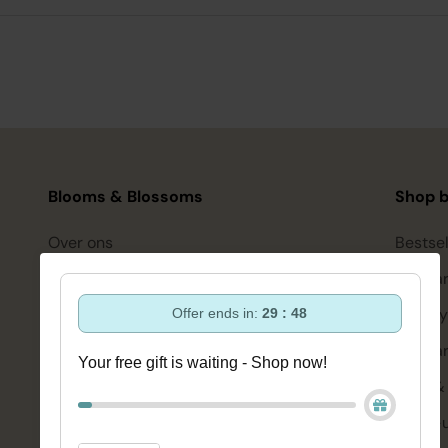
Blooms & Blossoms
Shop b
Over ons
Bestsel
Ondersteuning en advies via:
Hairca
088-6063800
Hairsty
Offer ends in:
29 : 47
ma-vr 08:30 - 16:45 uur
hello@bloomsandblossoms.eu
Skinca
Your free gift is waiting - Shop now!
Of via ons
contactformulier
Bath &
Make-
Pakket niet ontvangen?
Vul dit formulier in.