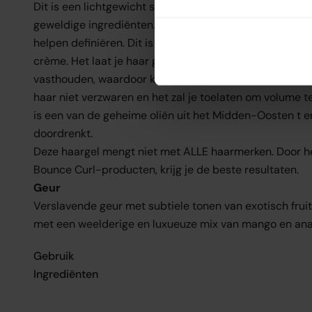
Dit is een lichtgewicht styling haargel die is doordren
geweldige ingrediënten. Dit product bevat ook een ingr
helpen definiëren. Dit is een gel met een klein beetje
crème. Het laat je haar gewichtloos aanvoelen en het z
vasthouden, waardoor kroezen wordt verminderd. Deze l
haar niet verzwaren en het zal je toelaten om volume t
is een van de geheime oliën uit het Midden-Oosten t e
doordrenkt.
Deze haargel mengt niet met ALLE haarmerken. Door 
Bounce Curl-producten, krijg je de beste resultaten.
Geur
Verslavende geur met subtiele tonen van exotisch frui
met een weelderige en luxueuze mix van mango en ana
Gebruik
Ingrediënten