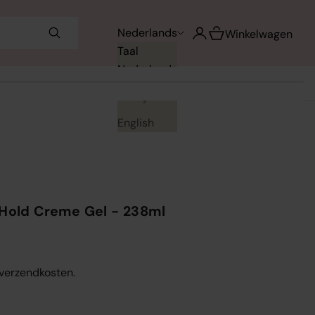
Winkelwagen opene
Nederlands
Accountpagina openen
Winkelwagen
Taal
Nederlands
Français
English
 Hold Creme Gel - 238ml
. verzendkosten.
en