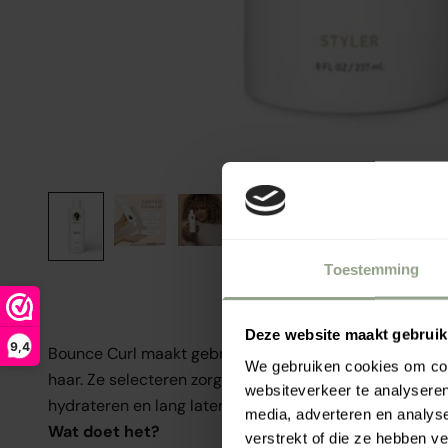
Toestemming
Deze website maakt gebruik
9,4
Bounce Curl maakt gebruik van ingrediënten van TOP-kw
We gebruiken cookies om cont
haar. Ze selecteren zorgvuldig ingrediënten die je mooi
websiteverkeer te analyseren
hydrateren en lang laten vasthouden.
media, adverteren en analys
Wat doet het?
verstrekt of die ze hebben v