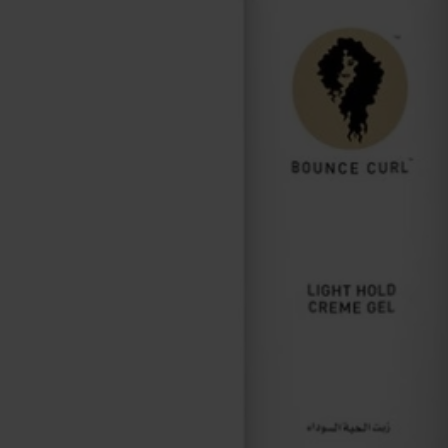
Make-up
Welzijn
Merken
Sale