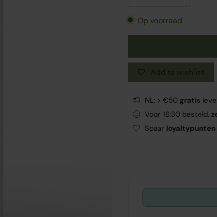
Op voorraad
Add to wishlist
NL: > €50
gratis
leve
Voor 16:30 besteld,
z
Spaar
loyaltypunten