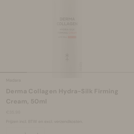
Make-up
Welzijn
Merken
Sale
Naar artikel 1
Naar artikel 2
Naar artikel 3
Naar artikel 4
Naar artikel 5
Madara
Derma Collagen Hydra-Silk Firming
Cream, 50ml
Aanbiedingsprijs
€35.98
Prijzen incl. BTW en excl. verzendkosten.
Aantal verlagen
Aantal verlagen