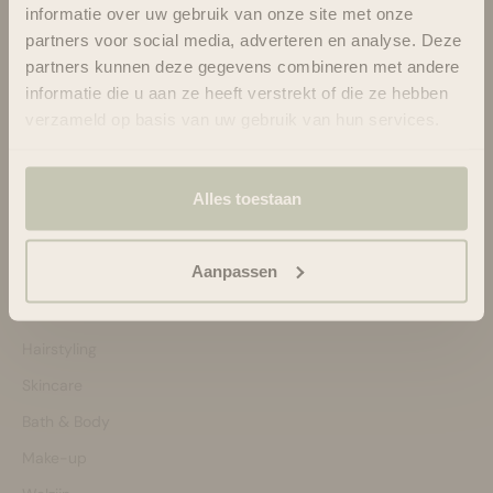
informatie over uw gebruik van onze site met onze
Ondersteuning en advies via:
partners voor social media, adverteren en analyse. Deze
088-6063800
partners kunnen deze gegevens combineren met andere
ma-vr 08:30 - 16:45 uur
hello@bloomsandblossoms.eu
informatie die u aan ze heeft verstrekt of die ze hebben
Of via ons
contactformulier
verzameld op basis van uw gebruik van hun services.
Pakket niet ontvangen?
Vul dit formulier in.
Alles toestaan
Shop by:
Aanpassen
Bestsellers
Haircare
Hairstyling
Skincare
Bath & Body
Make-up