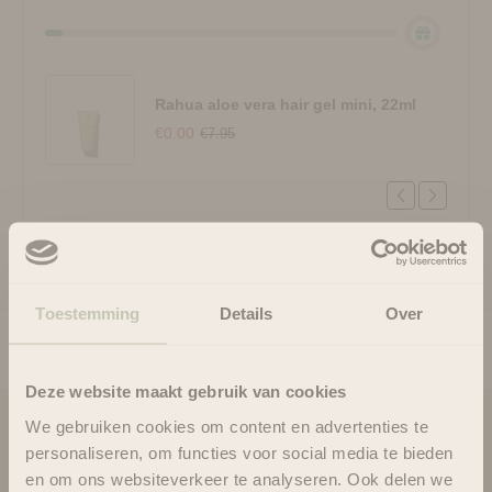
Rahua aloe vera hair gel mini, 22ml
€0.00
€7.95
Toestemming
Details
Over
Deze website maakt gebruik van cookies
We gebruiken cookies om content en advertenties te
Blooms & Blossoms
personaliseren, om functies voor social media te bieden
en om ons websiteverkeer te analyseren. Ook delen we
Over ons