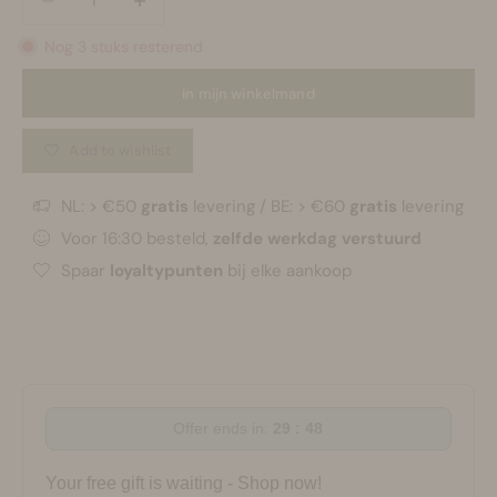
Nog 3 stuks resterend
in mijn winkelmand
Add to wishlist
NL: > €50
gratis
levering / BE: > €60
gratis
levering
Voor 16:30 besteld,
zelfde werkdag verstuurd
Spaar
loyaltypunten
bij elke aankoop
Offer ends in:
29 : 48
Your free gift is waiting - Shop now!