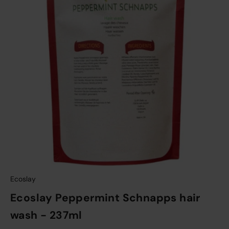
Bath & Body
Make-up
Welzijn
Merken
Sale
Ecoslay
Ecoslay Peppermint Schnapps hair
wash - 237ml