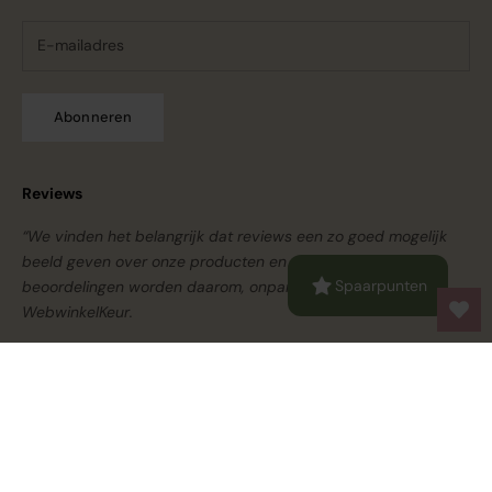
Abonneren
Reviews
“We vinden het belangrijk dat reviews een zo goed mogelijk
beeld geven over onze producten en service. Onze
Spaarpunten
beoordelingen worden daarom, onpartijdig, beheerd door
WebwinkelKeur.
© 2026 - Bloomsandblossoms Powered by Shopify