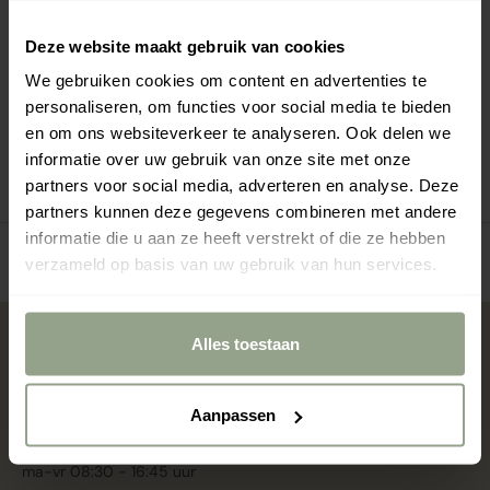
combineert Peppermint Schnapps de mogelijkheid om te
hydrateren, ontklitten en reinigen in één hoofdhuid-
Deze website maakt gebruik van cookies
stimulerende stap!
We gebruiken cookies om content en advertenties te
personaliseren, om functies voor social media te bieden
en om ons websiteverkeer te analyseren. Ook delen we
Gebruik
informatie over uw gebruik van onze site met onze
Ingrediënten
partners voor social media, adverteren en analyse. Deze
partners kunnen deze gegevens combineren met andere
informatie die u aan ze heeft verstrekt of die ze hebben
verzameld op basis van uw gebruik van hun services.
Alles toestaan
Blooms & Blossoms
Over ons
Aanpassen
Ondersteuning en advies via:
088-6063800
ma-vr 08:30 - 16:45 uur