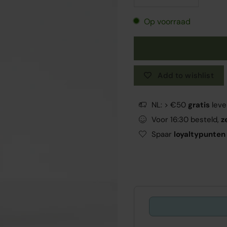
Op voorraad
Add to wishlist
NL: > €50
gratis
leve
Voor 16:30 besteld,
z
Spaar
loyaltypunten