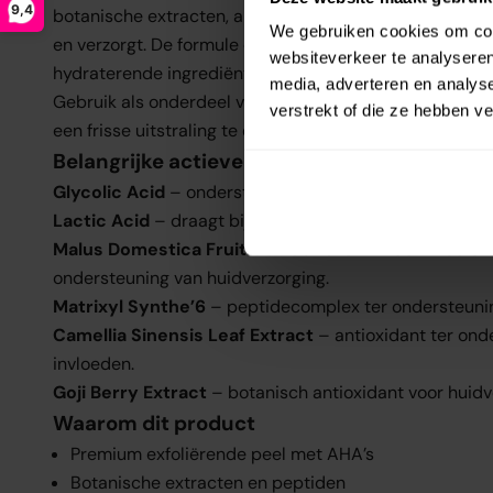
9,4
botanische extracten, alfahydroxyzuren en peptiden d
We gebruiken cookies om cont
en verzorgt. De formule combineert exfoliërende zuren
websiteverkeer te analyseren
hydraterende ingrediënten voor een gebalanceerde hu
media, adverteren en analys
Gebruik als onderdeel van je avondroutine om de huidt
verstrekt of die ze hebben v
een frisse uitstraling te ondersteunen.
Belangrijke actieve ingrediënten
Glycolic Acid
– ondersteunt exfoliatie en een glad hui
Lactic Acid
– draagt bij aan exfoliatie en hydratatie.
Malus Domestica Fruit Cell Culture Extract
– botani
ondersteuning van huidverzorging.
Matrixyl Synthe’6
– peptidecomplex ter ondersteunin
Camellia Sinensis Leaf Extract
– antioxidant ter ond
invloeden.
Goji Berry Extract
– botanisch antioxidant voor huidv
Waarom dit product
Premium exfoliërende peel met AHA’s
Botanische extracten en peptiden