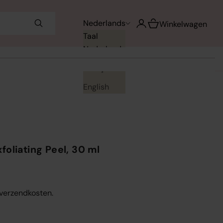
Winkelwagen opene
Nederlands
Accountpagina openen
Winkelwagen
Taal
Nederlands
Français
English
oliating Peel, 30 ml
. verzendkosten.
en