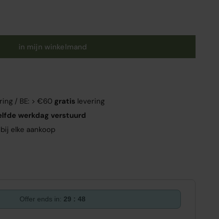
in mijn winkelmand
ring / BE: > €60
gratis
levering
elfde werkdag verstuurd
bij elke aankoop
Offer ends in:
29 : 47