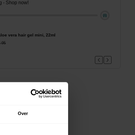
ing - Shop now!
loe vera hair gel mini, 22ml
.95
Over