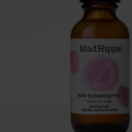
Make-up
Welzijn
Merken
Sale