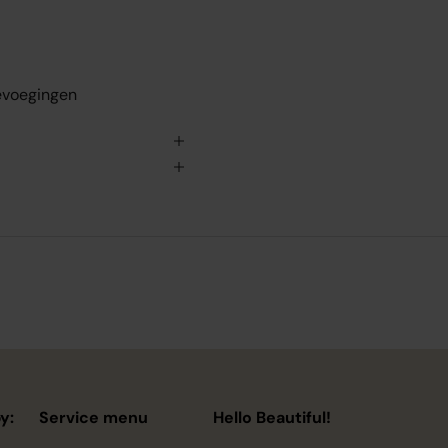
evoegingen
y:
Service menu
Hello Beautiful!