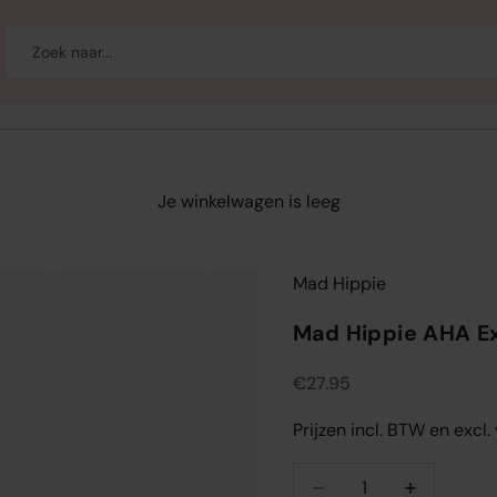
-up
Welzijn
Merken
Sale
Je winkelwagen is leeg
Mad Hippie
Mad Hippie AHA Exf
Aanbiedingsprijs
€27.95
Prijzen incl. BTW en excl
Aantal verlagen
Aantal verlag