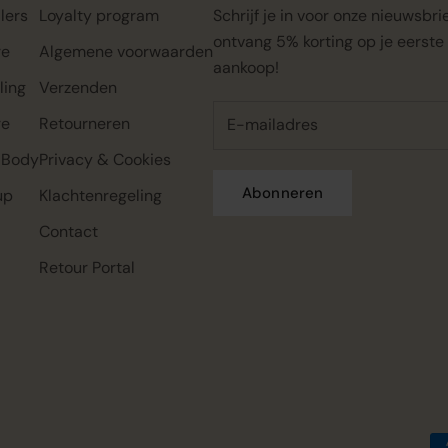
lers
Loyalty program
Schrijf je in voor onze nieuwsbri
ontvang 5% korting op je eerste
re
Algemene voorwaarden
aankoop!
ling
Verzenden
re
Retourneren
 Body
Privacy & Cookies
Abonneren
up
Klachtenregeling
Contact
Rahua classic conditioner mini,
Rahua color full shampoo mini,
Rahua classic shampoo mini,
22ml
22ml
22ml
Retour Portal
€0.00
€0.00
€0.00
€7.95
€7.95
€7.95