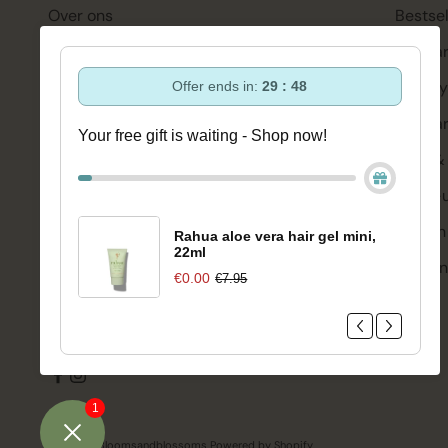
Over ons
Bestsel
Ondersteuning en advies via:
Hairca
088-6063800
Hairsty
Offer ends in:
29 : 47
ma-vr 08:30 - 16:45 uur
hello@bloomsandblossoms.eu
Skinca
Your free gift is waiting - Shop now!
Of via ons
contactformulier
Bath &
Make-
Pakket niet ontvangen?
Vul dit formulier in.
Welzijn
Rahua aloe vera hair gel mini,
22ml
Merken
€0.00
€7.95
Sale
1
© 2026 - Bloomsandblossoms Powered by Shopify