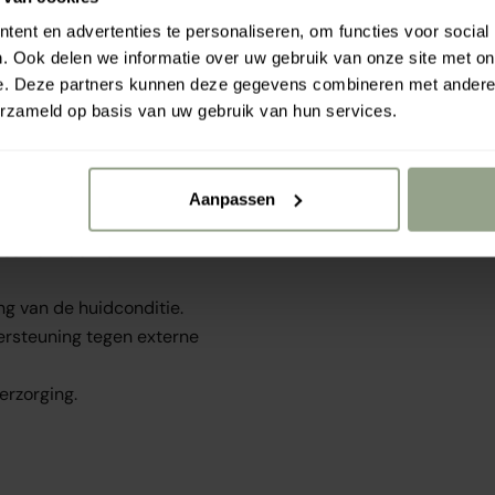
ie de huid ondersteunt
ent en advertenties te personaliseren, om functies voor social
 met antioxidanten en
. Ook delen we informatie over uw gebruik van onze site met on
idverzorging.
e. Deze partners kunnen deze gegevens combineren met andere i
extuur te verfijnen en
erzameld op basis van uw gebruik van hun services.
dgevoel.
Aanpassen
sch extract ter
g van de huidconditie.
ersteuning tegen externe
erzorging.