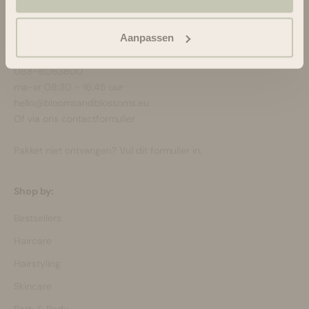
Blooms & Blossoms
Aanpassen
Over ons
Ondersteuning en advies via:
088-6063800
ma-vr 08:30 - 16:45 uur
hello@bloomsandblossoms.eu
Of via ons
contactformulier
Pakket niet ontvangen?
Vul dit formulier in.
Shop by:
Bestsellers
Haircare
Hairstyling
Skincare
Bath & Body