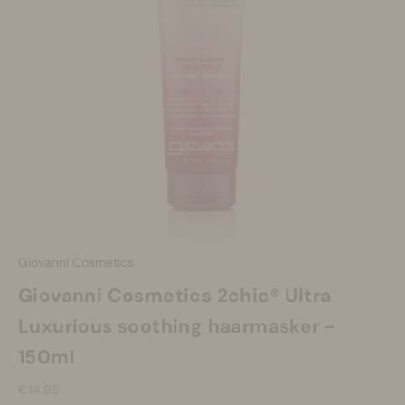
Make-up
Welzijn
Merken
Sale
Giovanni Cosmetics
Giovanni Cosmetics 2chic® Ultra
Luxurious soothing haarmasker -
150ml
Aanbiedingsprijs
€14.95