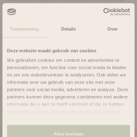
natuurlijke elasticiteit van het haar, terwijl een tweede golf van
zoetheid, waaronder kamperfoelie, jasmijn, plumeria en
passievrucht, je haar overspoelt met deze herstellende
verzorgingsbehandeling, waardoor elke lok diep gehydrateerd
Toestemming
Details
Over
wordt en maïszijde het haar een hoge glans geeft.
Dit haarmasker zal je haar niet dof maken, de kleur niet
vervagen of beschadigen. Het is 100% kleurveilig,
Deze website maakt gebruik van cookies
parabenenvrij en diervriendelijk. Kijk op het tabblad
We gebruiken cookies om content en advertenties te
Ingrediënten voor een lijst met (*) biologisch geproduceerde
personaliseren, om functies voor social media te bieden
ingrediënten.
en om ons websiteverkeer te analyseren. Ook delen we
informatie over uw gebruik van onze site met onze
Gebruik
partners voor social media, adverteren en analyse. Deze
Ingrediënten
partners kunnen deze gegevens combineren met andere
informatie die u aan ze heeft verstrekt of die ze hebben
verzameld op basis van uw gebruik van hun services.
Alles toestaan