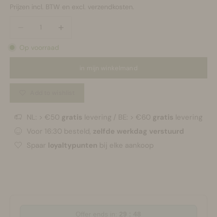
Prijzen incl. BTW en excl. verzendkosten.
Aantal verlagen
Aantal verlagen
Op voorraad
in mijn winkelmand
Add to wishlist
NL: > €50
gratis
levering / BE: > €60
gratis
levering
Voor 16:30 besteld,
zelfde werkdag verstuurd
Spaar
loyaltypunten
bij elke aankoop
Offer ends in:
29 : 47