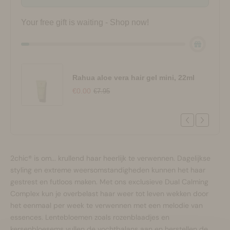
Your free gift is waiting - Shop now!
Rahua aloe vera hair gel mini, 22ml
€0.00
€7.95
2chic® is om... krullend haar heerlijk te verwennen. Dagelijkse
styling en extreme weersomstandigheden kunnen het haar
gestrest en futloos maken. Met ons exclusieve Dual Calming
Complex kun je overbelast haar weer tot leven wekken door
het eenmaal per week te verwennen met een melodie van
essences. Lentebloemen zoals rozenblaadjes en
kersenbloesems vullen de vochtbalans aan en herstellen de