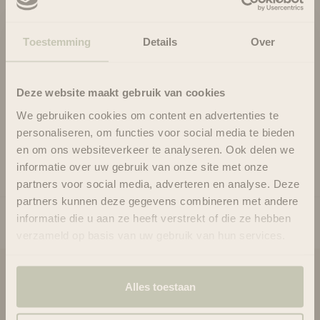
ongelooflijke haartextuur. Transformeer je haar, herstel het en
zorg voor de consistentie die nodig is om eindelijk het volle
Toestemming
Details
Over
volume te bereiken.
Zijdezacht en gezond haar zag er nog nooit zo mooi uit.
voor alle haartypes
Deze website maakt gebruik van cookies
Helpt beschadigd haar te herstellen en te verstevigen
Helpt elke haarstreng te beschermen en te versterken
We gebruiken cookies om content en advertenties te
personaliseren, om functies voor social media te bieden
Gebruik
en om ons websiteverkeer te analyseren. Ook delen we
Ingrediënten
informatie over uw gebruik van onze site met onze
partners voor social media, adverteren en analyse. Deze
partners kunnen deze gegevens combineren met andere
informatie die u aan ze heeft verstrekt of die ze hebben
verzameld op basis van uw gebruik van hun services.
Blooms & Blossoms
Alles toestaan
Over ons