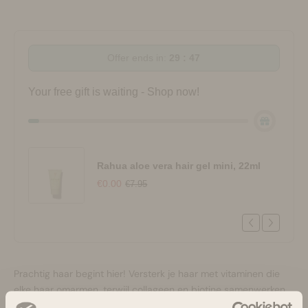
Offer ends in:
29 : 47
Your free gift is waiting - Shop now!
Rahua aloe vera hair gel mini, 22ml
€0.00
€7.95
Prachtig haar begint hier! Versterk je haar met vitaminen die
elke haar omarmen, terwijl collageen en biotine samenwerken
om elk haartje dikker en gladder te maken, voor een