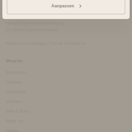
Ondersteuning en advies via:
Aanpassen
088-6063800
ma-vr 08:30 - 16:45 uur
hello@bloomsandblossoms.eu
Of via ons
contactformulier
Pakket niet ontvangen?
Vul dit formulier in.
Shop by:
Bestsellers
Haircare
Hairstyling
Skincare
Bath & Body
Make-up
Welzijn