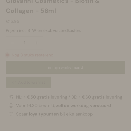
Giovanni Cosmetics - Biotin &
Collagen - 56ml
Aanbiedingsprijs
€15.95
Prijzen incl. BTW en excl. verzendkosten.
Aantal verlagen
Aantal verlagen
Nog 3 stuks resterend
in mijn winkelmand
Add to wishlist
NL: > €50
gratis
levering / BE: > €60
gratis
levering
Voor 16:30 besteld,
zelfde werkdag verstuurd
Spaar
loyaltypunten
bij elke aankoop