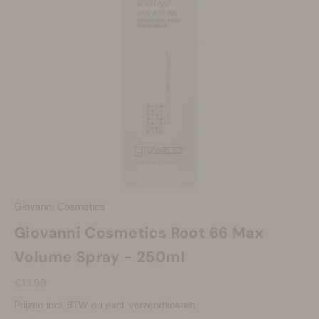
Make-up
Welzijn
Merken
Sale
Giovanni Cosmetics
Giovanni Cosmetics Root 66 Max
Volume Spray - 250ml
Aanbiedingsprijs
€13.99
Prijzen incl. BTW en excl. verzendkosten.