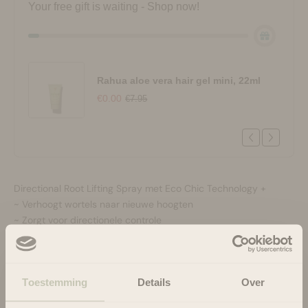
Your free gift is waiting - Shop now!
Rahua aloe vera hair gel mini, 22ml
€0.00
€7.95
Directional Root Lifting Spray met Eco Chic Technology +
~ Verhoogt wortels naar nieuwe hoogten
~ Zorgt voor directionele controle
~ Heft haar op waar het hoort
Volume is binnen handbereik en jij houdt de controle.
Toestemming
Details
Over