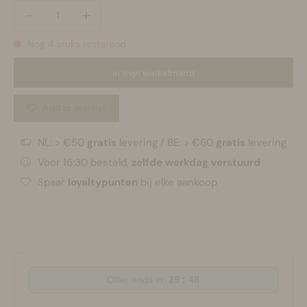
Aantal verlagen
Aantal verlagen
Nog 4 stuks resterend
in mijn winkelmand
Add to wishlist
NL: > €50
gratis
levering / BE: > €60
gratis
levering
Voor 16:30 besteld,
zelfde werkdag verstuurd
Spaar
loyaltypunten
bij elke aankoop
Offer ends in:
29 : 48