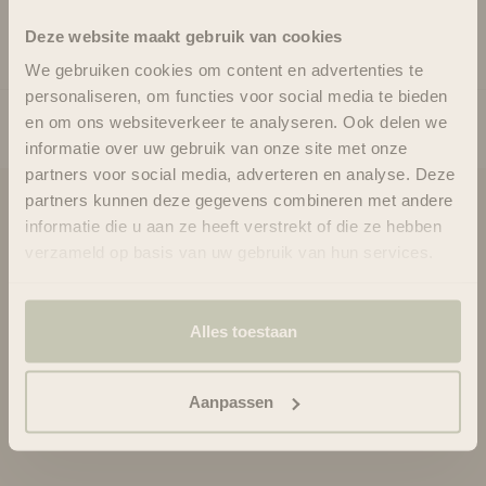
Gebruik
Ingrediënten
Deze website maakt gebruik van cookies
We gebruiken cookies om content en advertenties te
personaliseren, om functies voor social media te bieden
en om ons websiteverkeer te analyseren. Ook delen we
informatie over uw gebruik van onze site met onze
partners voor social media, adverteren en analyse. Deze
partners kunnen deze gegevens combineren met andere
Blooms & Blossoms
informatie die u aan ze heeft verstrekt of die ze hebben
verzameld op basis van uw gebruik van hun services.
Over ons
Ondersteuning en advies via:
088-6063800
Alles toestaan
ma-vr 08:30 - 16:45 uur
hello@bloomsandblossoms.eu
Of via ons
contactformulier
Aanpassen
Pakket niet ontvangen?
Vul dit formulier in.