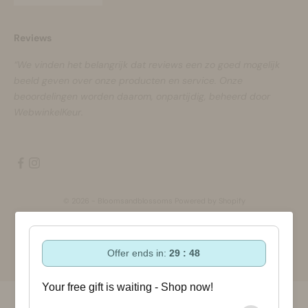
Reviews
“We vinden het belangrijk dat reviews een zo goed mogelijk
beeld geven over onze producten en service. Onze
beoordelingen worden daarom, onpartijdig, beheerd door
WebwinkelKeur.
© 2026 - Bloomsandblossoms Powered by Shopify
Offer ends in:
29 : 48
Your free gift is waiting - Shop now!