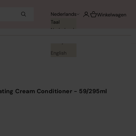
Winkelwagen opene
Nederlands
Accountpagina openen
Winkelwagen
Taal
Nederlands
Français
English
ating Cream Conditioner - 59/295ml