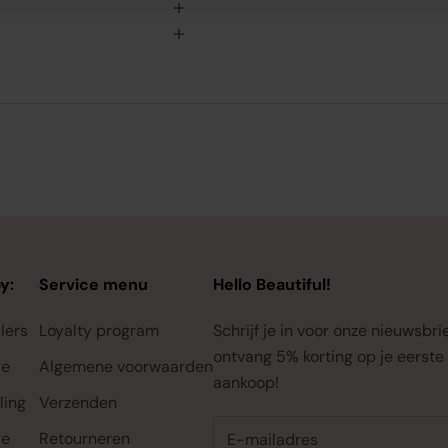
y:
Service menu
Hello Beautiful!
lers
Loyalty program
Schrijf je in voor onze nieuwsbri
ontvang 5% korting op je eerste
re
Algemene voorwaarden
aankoop!
ling
Verzenden
re
Retourneren