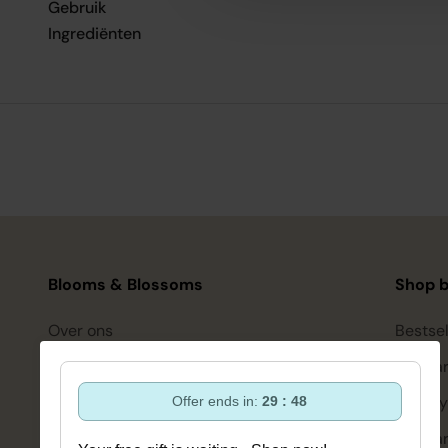
Gebruik
Ingrediënten
Blooms & Blossoms
Shop b
Over ons
Bestsel
Ondersteuning en advies via:
Hairca
088-6063800
Hairsty
Offer ends in:
29 : 47
ma-vr 08:30 - 16:45 uur
hello@bloomsandblossoms.eu
Skinca