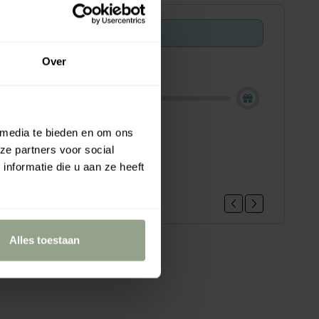
Offer ends in:
29 : 47
Over
ing - Shop now!
 media te bieden en om ons
loe vera hair gel mini, 22ml
ze partners voor social
.95
nformatie die u aan ze heeft
Alles toestaan