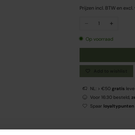
Prijzen incl. BTW en excl
Aantal verlagen
Aantal verlag
Op voorraad
Add to wishlist
NL: > €50
gratis
leve
Voor 16:30 besteld,
z
Spaar
loyaltypunten