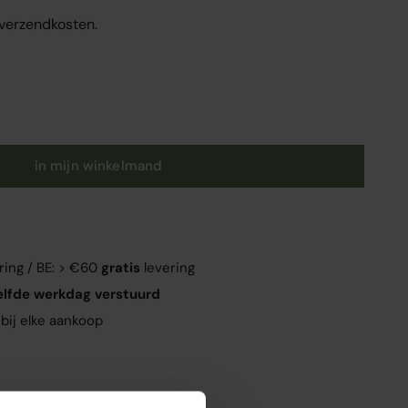
. verzendkosten.
en
in mijn winkelmand
ring / BE: > €60
gratis
levering
elfde werkdag verstuurd
bij elke aankoop