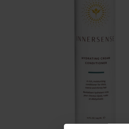
Make-up
Welzijn
Merken
Sale