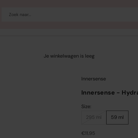
-up
Welzijn
Merken
Sale
Je winkelwagen is leeg
Innersense
Innersense - Hydr
Size:
295 ml
59 ml
Aanbiedingsprijs
€11.95