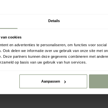
Details
Your free gift is wait
 van cookies
onze haarverzorging zijn:
ent en advertenties te personaliseren, om functies voor social
Rahua a
. Ook delen we informatie over uw gebruik van onze site met on
arstig haar.
€0.00
€7
e. Deze partners kunnen deze gegevens combineren met andere i
xe conditioner. Monoi-
erzameld op basis van uw gebruik van hun services.
luizig haar in bedwang,
eze siliconenvrije formule
Aanpassen
vezels.
Ontwarrend