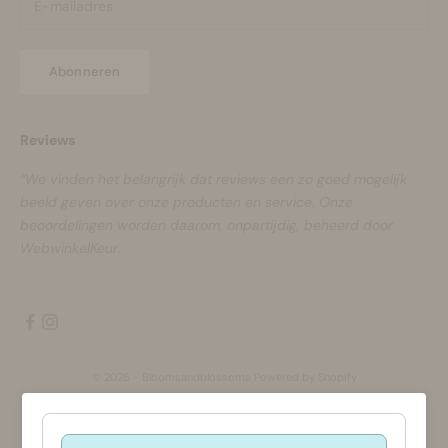
Abonneren
Reviews
“We vinden het belangrijk dat reviews een zo goed mogelijk
beeld geven over onze producten en service. Onze
beoordelingen worden daarom, onpartijdig, beheerd door
WebwinkelKeur.
© 2026 - Bloomsandblossoms Powered by Shopify