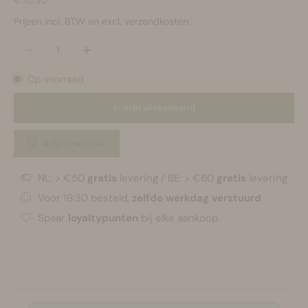
Prijzen incl. BTW en excl. verzendkosten.
Aantal verlagen
Aantal verlagen
Op voorraad
in mijn winkelmand
Add to wishlist
NL: > €50
gratis
levering / BE: > €60
gratis
levering
Voor 16:30 besteld,
zelfde werkdag verstuurd
Spaar
loyaltypunten
bij elke aankoop