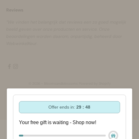
Reviews
“We vinden het belangrijk dat reviews een zo goed mogelijk
beeld geven over onze producten en service. Onze
beoordelingen worden daarom, onpartijdig, beheerd door
WebwinkelKeur.
© 2026 - Bloomsandblossoms Powered by Shopify
Offer ends in:
29 : 47
Your free gift is waiting - Shop now!