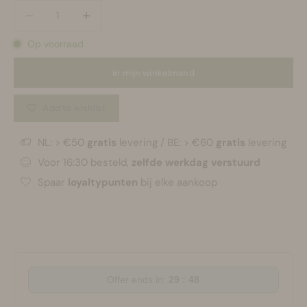
Aantal verlagen
Aantal verlagen
Op voorraad
in mijn winkelmand
Add to wishlist
NL: > €50
gratis
levering / BE: > €60
gratis
levering
Voor 16:30 besteld,
zelfde werkdag verstuurd
Spaar
loyaltypunten
bij elke aankoop
Offer ends in:
29 : 47