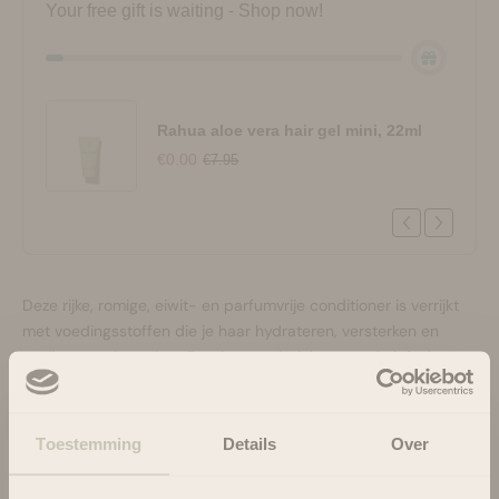
Your free gift is waiting - Shop now!
Rahua aloe vera hair gel mini, 22ml
€0.00
€7.95
Deze rijke, romige, eiwit- en parfumvrije conditioner is verrijkt
met voedingsstoffen die je haar hydrateren, versterken en
voelbaar zacht maken. De ultra-vocht inbrengende infusie van
hyaluronzuur geeft je droge uitgedroogde krullen een hydra-
boost terwijl het vocht wordt vastgehouden om algemeen
gezond haar te bevorderen
Toestemming
Details
Over
Gebruik