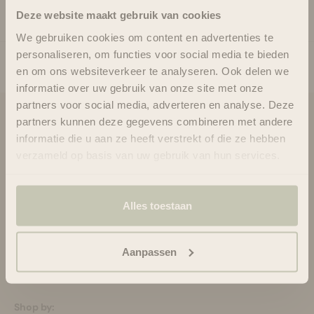
Ingrediënten
Deze website maakt gebruik van cookies
We gebruiken cookies om content en advertenties te
personaliseren, om functies voor social media te bieden
en om ons websiteverkeer te analyseren. Ook delen we
informatie over uw gebruik van onze site met onze
partners voor social media, adverteren en analyse. Deze
partners kunnen deze gegevens combineren met andere
Blooms & Blossoms
informatie die u aan ze heeft verstrekt of die ze hebben
Over ons
verzameld op basis van uw gebruik van hun services.
Ondersteuning en advies via:
088-6063800
ma-vr 08:30 - 16:45 uur
Alles toestaan
hello@bloomsandblossoms.eu
Of via ons
contactformulier
Aanpassen
Pakket niet ontvangen?
Vul dit formulier in.
Shop by: