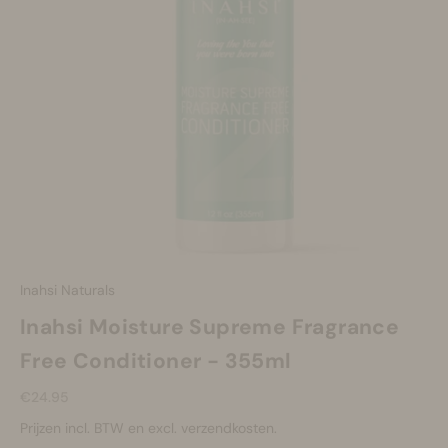
Make-up
Welzijn
Merken
Sale
Inahsi Naturals
Inahsi Moisture Supreme Fragrance
Free Conditioner - 355ml
Aanbiedingsprijs
€24.95
Prijzen incl. BTW en excl. verzendkosten.