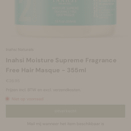
Make-up
Welzijn
Merken
Inahsi Naturals
Sale
Inahsi Moisture Supreme Fragrance
Free Hair Masque - 355ml
Aanbiedingsprijs
€26.95
Prijzen incl. BTW en excl. verzendkosten.
Niet op voorraad
Uitverkocht
Mail mij wanneer het item beschikbaar is