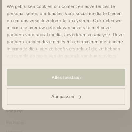
We gebruiken cookies om content en advertenties te
personaliseren, om functies voor social media te bieden
en om ons websiteverkeer te analyseren. Ook delen we
informatie over uw gebruik van onze site met onze
Blooms & Blossoms
partners voor social media, adverteren en analyse. Deze
partners kunnen deze gegevens combineren met andere
Over ons
informatie die u aan ze heeft verstrekt of die ze hebben
Ondersteuning en advies via:
verzameld op basis van uw gebruik van hun services.
088-6063800
ma-vr 08:30 - 16:45 uur
hello@bloomsandblossoms.eu
Alles toestaan
Of via ons
contactformulier
Pakket niet ontvangen?
Vul dit formulier in.
Aanpassen
Shop by:
Bestsellers
Haircare