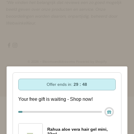
“We vinden het belangrijk dat reviews een zo goed mogelijk
beeld geven over onze producten en service. Onze
beoordelingen worden daarom, onpartijdig, beheerd door
WebwinkelKeur.
© 2026 - Bloomsandblossoms Powered by Shopify
Offer ends in:
29 : 47
Your free gift is waiting - Shop now!
Rahua aloe vera hair gel mini,
22ml