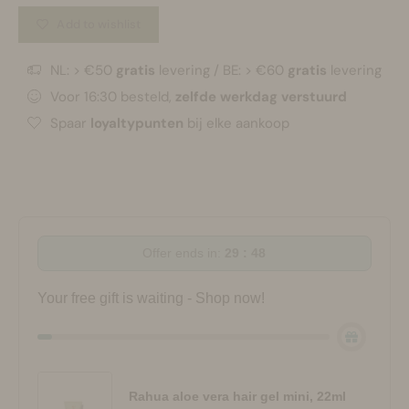
Add to wishlist
NL: > €50
gratis
levering / BE: > €60
gratis
levering
Voor 16:30 besteld,
zelfde werkdag verstuurd
Spaar
loyaltypunten
bij elke aankoop
Offer ends in:
29 : 47
Your free gift is waiting - Shop now!
Rahua aloe vera hair gel mini, 22ml