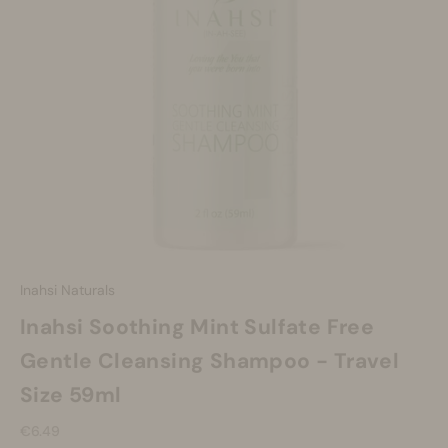
Make-up
Welzijn
Merken
Sale
Inahsi Naturals
Inahsi Soothing Mint Sulfate Free
Gentle Cleansing Shampoo - Travel
Size 59ml
Aanbiedingsprijs
€6.49