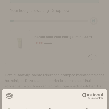
Your free gift is waiting - Shop now!
Rahua aloe vera hair gel mini, 22ml
€0.00
€7.95
Deze sulfaatvrije zachte reinigende shampoo hydrateert tijdens
het reinigen. Deze shampoo reinigt je haar en hoofdhuid
zonder het te ontdoen van zijn natuurlijke voedingsstoffen. Het
verkoelende gevoel van munt zal de zintuigen stimuleren en de
hoofdhuid stimuleren.
Geschikt voor wavy, curly en kinky krullen.