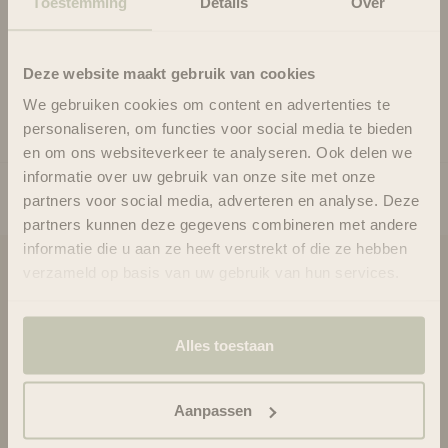
Toestemming
Details
Over
Deze website maakt gebruik van cookies
Gebruik
We gebruiken cookies om content en advertenties te
Ingrediënten
personaliseren, om functies voor social media te bieden
en om ons websiteverkeer te analyseren. Ook delen we
informatie over uw gebruik van onze site met onze
partners voor social media, adverteren en analyse. Deze
partners kunnen deze gegevens combineren met andere
informatie die u aan ze heeft verstrekt of die ze hebben
verzameld op basis van uw gebruik van hun services.
Blooms & Blossoms
Over ons
Ondersteuning en advies via:
Alles toestaan
088-6063800
ma-vr 08:30 - 16:45 uur
Aanpassen
hello@bloomsandblossoms.eu
Of via ons
contactformulier