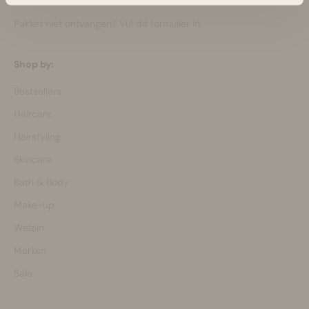
Pakket niet ontvangen?
Vul dit formulier in.
Shop by:
Bestsellers
Haircare
Hairstyling
Skincare
Bath & Body
Make-up
Welzijn
Merken
Sale