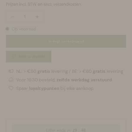
Prijzen incl. BTW en excl. verzendkosten.
Aantal verlagen
Aantal verlagen
Op voorraad
in mijn winkelmand
Add to wishlist
NL: > €50
gratis
levering / BE: > €60
gratis
levering
Voor 16:30 besteld,
zelfde werkdag verstuurd
Spaar
loyaltypunten
bij elke aankoop
Offer ends in:
29 : 48