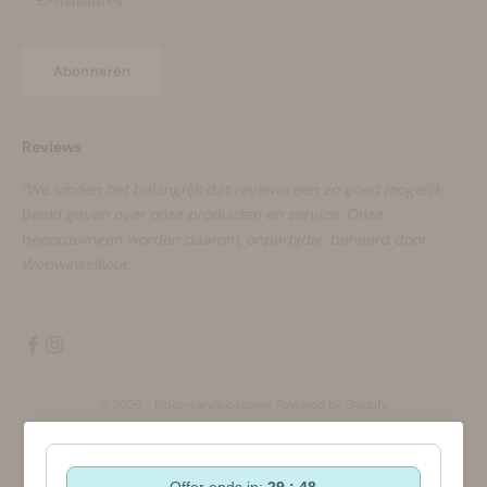
Abonneren
Reviews
“We vinden het belangrijk dat reviews een zo goed mogelijk
beeld geven over onze producten en service. Onze
beoordelingen worden daarom, onpartijdig, beheerd door
WebwinkelKeur.
© 2026 - Bloomsandblossoms Powered by Shopify