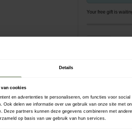
Your free gift is wait
Rahua a
 te creëren.
€0.00
€7
rcrème geformuleerd met
ke honing om textuur te
Details
egt.
 beschermt tegen vocht
 van cookies
ent en advertenties te personaliseren, om functies voor social
. Ook delen we informatie over uw gebruik van onze site met on
e. Deze partners kunnen deze gegevens combineren met andere i
 middel. Het is het
erzameld op basis van uw gebruik van hun services.
boom. Het rijke gehalte
ecten, waaronder anti-