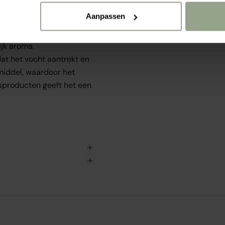
.
Aanpassen
n bij angst, kalmerend,
ng. Oranjebloesemolie
jk aroma.
at het vocht aantrekt en
 middel, waardoor het
gsproducten geeft het een