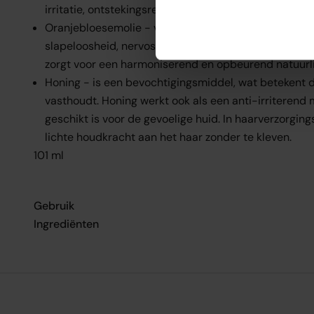
irritatie, ontstekingsremmend en UV-B-bescherming
Oranjebloesemolie - voordelen zijn onder meer helpe
slapeloosheid, nervositeit en helend in huidverzorgi
zorgt voor een harmoniserend en opbeurend natuurli
Honing - is een bevochtigingsmiddel, wat betekent d
vasthoudt. Honing werkt ook als een anti-irriterend
geschikt is voor de gevoelige huid. In haarverzorgin
lichte houdkracht aan het haar zonder te kleven.
101 ml
Gebruik
Ingrediënten