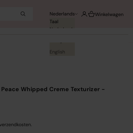
Winkelwagen opene
Nederlands
Accountpagina openen
Winkelwagen
Taal
Nederlands
Français
English
r Peace Whipped Creme Texturizer -
. verzendkosten.