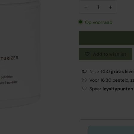
Aantal verlagen
Aantal verlag
Op voorraad
Add to wishlist
NL: > €50
gratis
leve
Voor 16:30 besteld,
z
Spaar
loyaltypunten