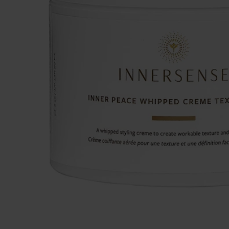
Make-up
Welzijn
Merken
Sale