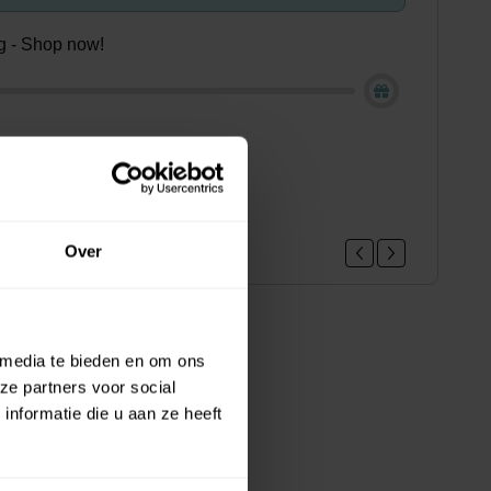
ing - Shop now!
loe vera hair gel mini, 22ml
.95
Over
 media te bieden en om ons
ze partners voor social
nformatie die u aan ze heeft