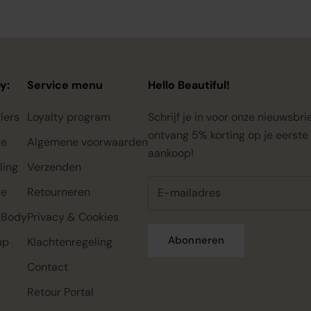
y:
Service menu
Hello Beautiful!
lers
Loyalty program
Schrijf je in voor onze nieuwsbri
ontvang 5% korting op je eerste
re
Algemene voorwaarden
aankoop!
ling
Verzenden
re
Retourneren
 Body
Privacy & Cookies
Abonneren
up
Klachtenregeling
Contact
Rahua classic conditioner mini,
Rahua color full shampoo mini,
Rahua classic shampoo mini,
22ml
22ml
22ml
Retour Portal
€0.00
€0.00
€0.00
€7.95
€7.95
€7.95