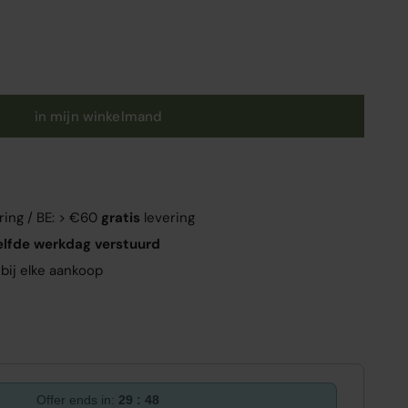
en
in mijn winkelmand
ring / BE: > €60
gratis
levering
elfde werkdag verstuurd
bij elke aankoop
Offer ends in:
29 : 47