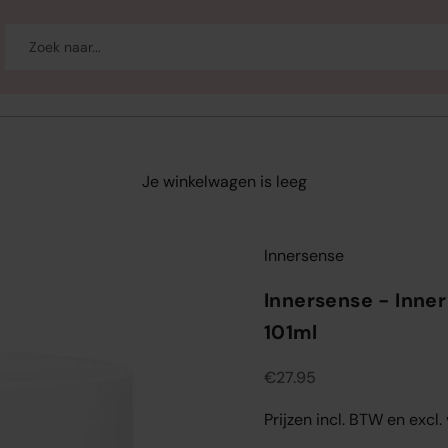
-up
Welzijn
Merken
Sale
Je winkelwagen is leeg
Innersense
Innersense - Inne
101ml
Aanbiedingsprijs
€27.95
Prijzen incl. BTW en excl