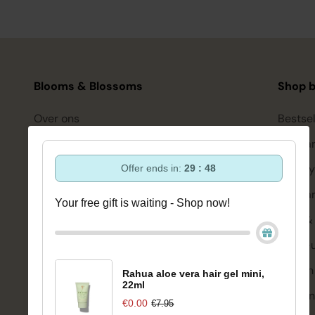
Blooms & Blossoms
Shop b
Over ons
Bestsel
Ondersteuning en advies via:
Hairca
088-6063800
Hairsty
Offer ends in:
29 : 47
ma-vr 08:30 - 16:45 uur
hello@bloomsandblossoms.eu
Skinca
Your free gift is waiting - Shop now!
Of via ons
contactformulier
Bath &
Make-
Pakket niet ontvangen?
Vul dit formulier in.
Welzijn
Rahua aloe vera hair gel mini,
22ml
Merken
€0.00
€7.95