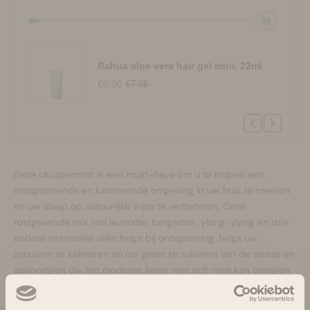
Rahua aloe vera hair gel mini, 22ml
€0.00
€7.95
Deze okussenmist is een must-have om u te helpen een
ontspannende en kalmerende omgeving in uw huis te creëren
en uw slaap op natuurlijke wijze te verbeteren. Onze
rustgevende mix van lavendel, bergamot, ylang-ylang en drie
andere essentiële oliën helpt bij ontspanning, helpt uw ​​
zenuwen te kalmeren en uw geest te zuiveren van de stress en
spanningen die het moderne leven met zich mee kan brengen.
Er zijn verschillende manieren om van onze Tranquility Essence
te genieten om uw geest te verheffen: als kussenspray,