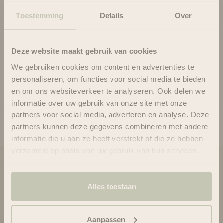
kamerspray, ontsmettende matspray of zelfs rechtstreeks op
Toestemming
Details
Over
uw polspunten om ervoor te zorgen dat de ontspannende geur
van onze essentiële oliën u de hele dag volgt en een oase van
rust creëert, waar u ook bent.
Deze website maakt gebruik van cookies
Voor alle huidtypes
We gebruiken cookies om content en advertenties te
Gebruik
personaliseren, om functies voor social media te bieden
Ingrediënten
en om ons websiteverkeer te analyseren. Ook delen we
informatie over uw gebruik van onze site met onze
partners voor social media, adverteren en analyse. Deze
partners kunnen deze gegevens combineren met andere
informatie die u aan ze heeft verstrekt of die ze hebben
verzameld op basis van uw gebruik van hun services.
Blooms & Blossoms
Alles toestaan
Over ons
Ondersteuning en advies via:
088-6063800
Aanpassen