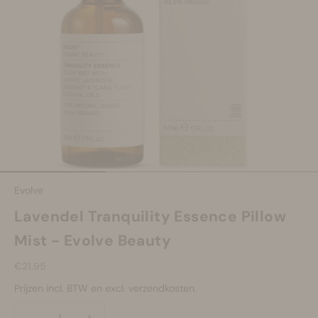
Make-up
Welzijn
Merken
Sale
Naar artikel 1
Naar artikel 2
Naar artikel 3
Evolve
Lavendel Tranquility Essence Pillow
Mist - Evolve Beauty
Aanbiedingsprijs
€21.95
Prijzen incl. BTW en excl. verzendkosten.
Aantal verlagen
Aantal verlagen