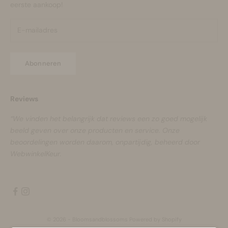
eerste aankoop!
Abonneren
Reviews
“We vinden het belangrijk dat reviews een zo goed mogelijk
beeld geven over onze producten en service. Onze
beoordelingen worden daarom, onpartijdig, beheerd door
WebwinkelKeur.
© 2026 - Bloomsandblossoms Powered by Shopify