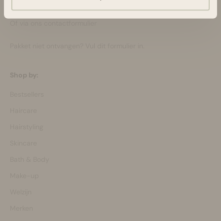
ma-vr 08:30 - 16:45 uur
hello@bloomsandblossoms.eu
Of via ons
contactformulier
Pakket niet ontvangen?
Vul dit formulier in.
Shop by:
Bestsellers
Haircare
Hairstyling
Skincare
Bath & Body
Make-up
Welzijn
Merken