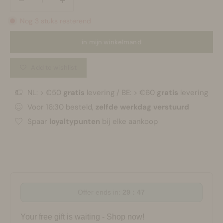
Nog 3 stuks resterend
in mijn winkelmand
Add to wishlist
NL: > €50
gratis
levering / BE: > €60
gratis
levering
Voor 16:30 besteld,
zelfde werkdag verstuurd
Spaar
loyaltypunten
bij elke aankoop
Offer ends in:
29 : 47
Your free gift is waiting - Shop now!