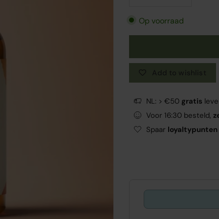
Op voorraad
Add to wishlist
NL: > €50
gratis
leve
Voor 16:30 besteld,
z
Spaar
loyaltypunten