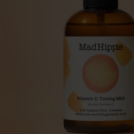
Make-up
Welzijn
Merken
Sale