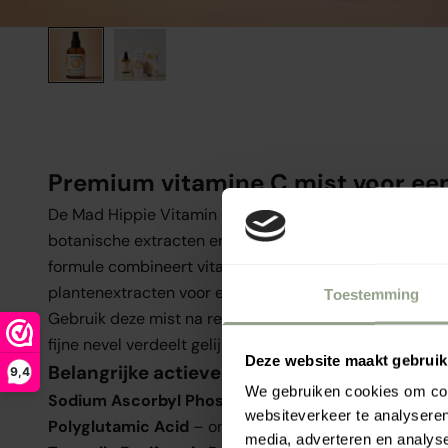
Premium vitamine C mist voor een
De Mad Hippie Vitamin C Toning Mist is een lichte, pr
botanische extracten en antioxidanten die de huid ond
formule combineert vitamine C met hydraterende pol
plantenextracten voor een comfortabel en fris huidgev
Toestemming
Gebruik deze mist na reiniging of gedurende de dag al
fijne nevel verdeelt gelijkmatig en is geschikt voor dage
Deze website maakt gebruik
Belangrijke actieve ingrediënten
9,4
We gebruiken cookies om cont
Sodium Ascorbyl Phosphate
– draagt bij aan een held
websiteverkeer te analyseren
Polyglutamic Acid
– ondersteunt langdurige hydratati
media, adverteren en analys