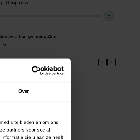
ing - Shop now!
loe vera hair gel mini, 22ml
.95
Over
 media te bieden en om ons
ze partners voor social
nformatie die u aan ze heeft