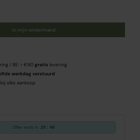
in mijn winkelmand
ring / BE: > €60
gratis
levering
elfde werkdag verstuurd
bij elke aankoop
Offer ends in:
29 : 47