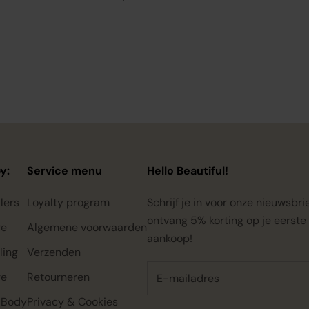
y:
Service menu
Hello Beautiful!
lers
Loyalty program
Schrijf je in voor onze nieuwsbri
ontvang 5% korting op je eerste
re
Algemene voorwaarden
aankoop!
ling
Verzenden
re
Retourneren
 Body
Privacy & Cookies