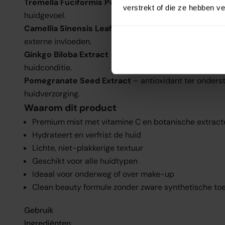
Tremella Fuciformis Polysaccharide
– hydrateert en
verstrekt of die ze hebben v
huidgevoel.
Camellia Sinensis Leaf Extract
– antioxidanten ter o
externe invloeden.
Ginkgo Biloba Extract
– botanisch extract ter onders
huidconditie.
Pomegranate Seed Extract
– antioxidant ter onders
huidverzorging.
Waarom dit product
Premium mist met vitamine C en botanische extract
Hydrateert en verfrist de huid
Lichte, niet-plakkerige textuur
Geschikt voor alle huidtypen
Ideaal voor onderweg of over make-up
Clean beauty formule zonder zware synthetische to
Gebruik
Ingrediënten