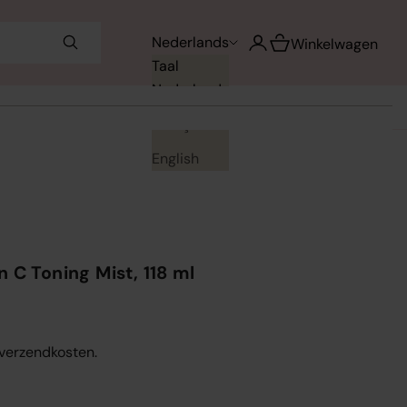
Winkelwagen opene
Nederlands
Accountpagina openen
Winkelwagen
Taal
Nederlands
Français
English
 C Toning Mist, 118 ml
. verzendkosten.
en