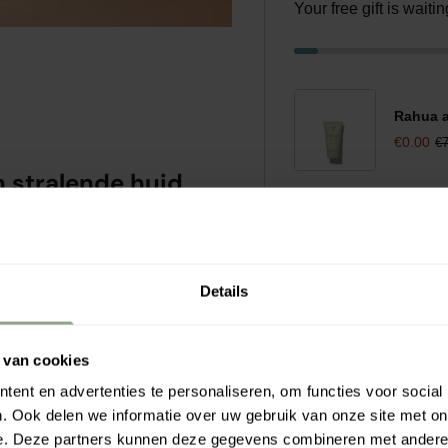
Your free gift is wait
Rahua a
€0.00
€7
 stralende huid
emium gezichtsmist met
ersteunt en verzorgt. De
ysacchariden en
oel.
Details
s hydraterende boost. De
lijks gebruik.
 van cookies
ent en advertenties te personaliseren, om functies voor social
ere en frisse uitstraling.
. Ook delen we informatie over uw gebruik van onze site met on
e.
e. Deze partners kunnen deze gegevens combineren met andere i