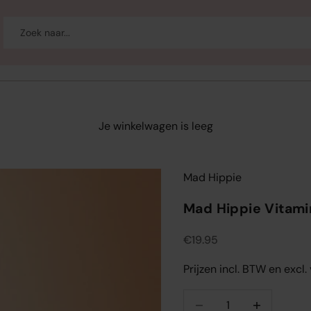
-up
Welzijn
Merken
Sale
Je winkelwagen is leeg
Mad Hippie
Mad Hippie Vitamin
Aanbiedingsprijs
€19.95
Prijzen incl. BTW en excl
Aantal verlagen
Aantal verlag