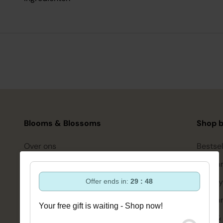
Blooms & Blossoms
Shop b
Over ons
Bestsel
Ondersteuning en advies via:
Hairca
088-6063800
Hairsty
Offer ends in:
29 : 47
ma-vr 08:30 - 16:45 uur
hello@bloomsandblossoms.eu
Skinca
Your free gift is waiting - Shop now!
Of via ons
contactformulier
Bath &