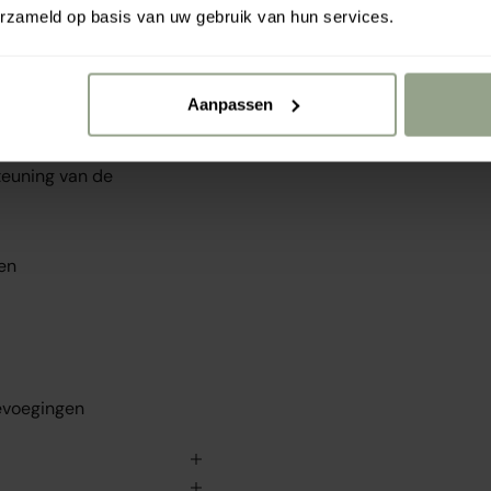
 ondersteunt een soepel
erzameld op basis van uw gebruik van hun services.
ndersteuning tegen
Aanpassen
teuning van de
teuning van de
en
evoegingen