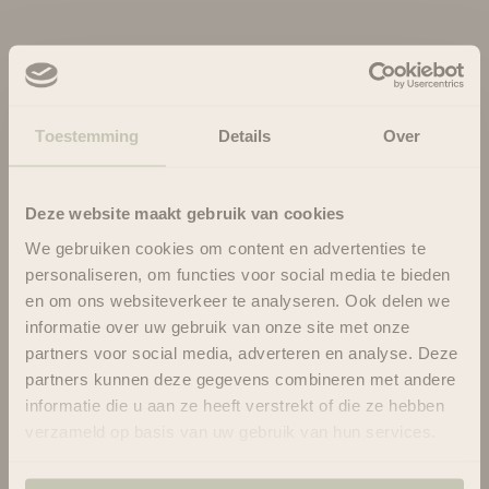
Offer ends in:
29 : 48
Toestemming
Details
Over
Your free gift is waiting - Shop now!
Deze website maakt gebruik van cookies
We gebruiken cookies om content en advertenties te
personaliseren, om functies voor social media te bieden
Rahua aloe vera hair gel mini, 22ml
en om ons websiteverkeer te analyseren. Ook delen we
€0.00
€7.95
informatie over uw gebruik van onze site met onze
partners voor social media, adverteren en analyse. Deze
partners kunnen deze gegevens combineren met andere
informatie die u aan ze heeft verstrekt of die ze hebben
verzameld op basis van uw gebruik van hun services.
Gemaakt om effectief te zijn, niet agressief: maak kennis met
krachtige plantaardige werkstoffen die de effectiviteit van