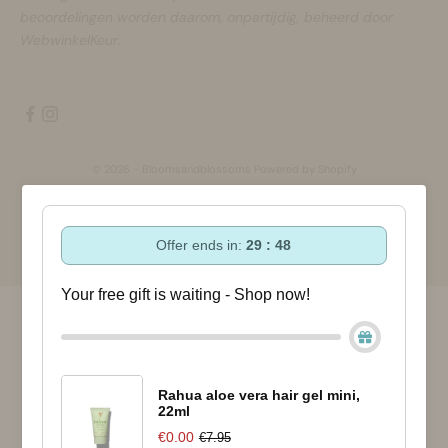
beoordelingen worden daarom, onpartijdig, beheerd door
WebwinkelKeur.
© 2026 - Bloomsandblossoms Powered by Shopify
Offer ends in:
29 : 48
Your free gift is waiting - Shop now!
Rahua aloe vera hair gel mini,
22ml
€0.00
€7.95