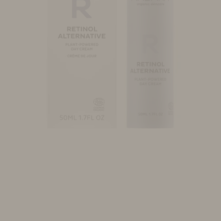
Make-up
Welzijn
Merken
Sale