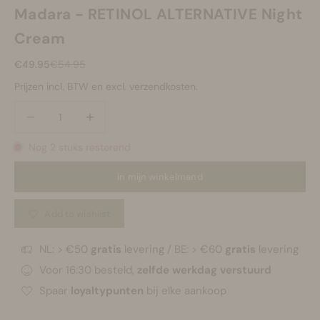
Madara - RETINOL ALTERNATIVE Night
Cream
Aanbiedingsprijs
Normale prijs
€49.95
€54.95
Prijzen incl. BTW en excl. verzendkosten.
Aantal verlagen
Aantal verlagen
Nog 2 stuks resterend
in mijn winkelmand
Add to wishlist
NL: > €50
gratis
levering / BE: > €60
gratis
levering
Voor 16:30 besteld,
zelfde werkdag verstuurd
Spaar
loyaltypunten
bij elke aankoop