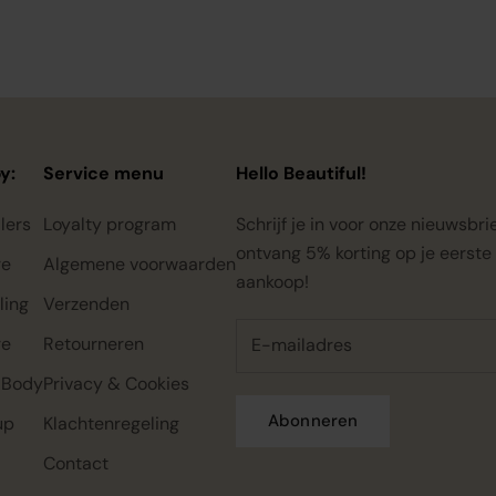
y:
Service menu
Hello Beautiful!
lers
Loyalty program
Schrijf je in voor onze nieuwsbri
ontvang 5% korting op je eerste
re
Algemene voorwaarden
aankoop!
ling
Verzenden
re
Retourneren
 Body
Privacy & Cookies
Abonneren
up
Klachtenregeling
Contact
Rahua classic conditioner mini,
Rahua color full shampoo mini,
Rahua classic shampoo mini,
22ml
22ml
22ml