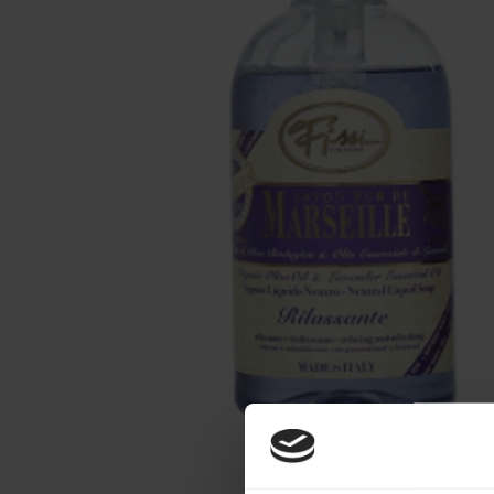
Make-up
Welzijn
Merken
Sale