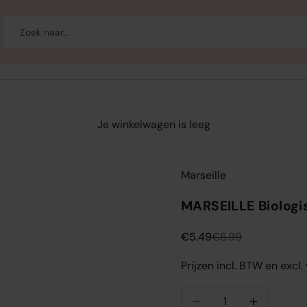
-up
Welzijn
Merken
Sale
Je winkelwagen is leeg
Marseille
MARSEILLE Biologi
Aanbiedingsprijs
Normale prijs
€5.49
€6.99
Prijzen incl. BTW en excl
Aantal verlagen
Aantal verlag