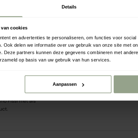
Your free gift is wait
Details
 van cookies
Rahua a
0% biologische vloeibare
ent en advertenties te personaliseren, om functies voor social
€0.00
e luxe, frisse geur omarmt
€7
. Ook delen we informatie over uw gebruik van onze site met on
n gereinigd en gevoed.
e. Deze partners kunnen deze gegevens combineren met andere i
erzameld op basis van uw gebruik van hun services.
de originele geur, Olijf en
Aanpassen
ept sinds 1937
io Fissi met als
uct.