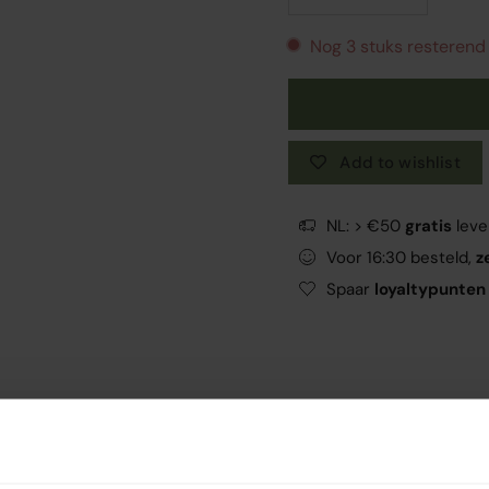
Nog 3 stuks resterend
Add to wishlist
NL: > €50
gratis
leve
Voor 16:30 besteld,
z
Spaar
loyaltypunten