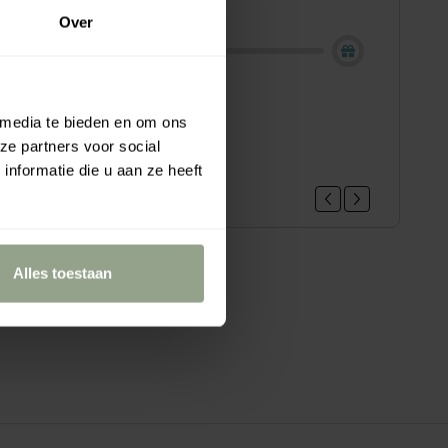
ing - Shop now!
Over
loe vera hair gel mini, 22ml
 media te bieden en om ons
.95
ze partners voor social
nformatie die u aan ze heeft
Alles toestaan