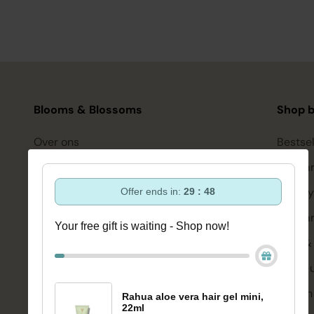
Blooms & Blossoms
Shop b
Over ons
Bestsel
Ondersteuning en advies via:
Hairca
088-6063800
Hairsty
Offer ends in:
29 : 48
ma-vr 08:30 - 16:45 uur
hello@bloomsandblossoms.eu
Skinca
Your free gift is waiting - Shop now!
Of via ons
contactformulier
Bath &
Make-
Pakket niet ontvangen?
Vul dit formulier in.
Welzijn
Rahua aloe vera hair gel mini,
22ml