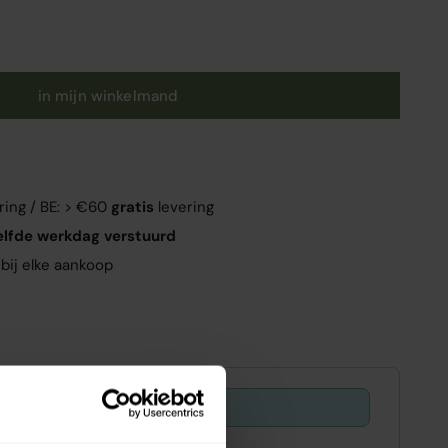
in mijn winkelmand
ring / BE: > €60
gratis
levering
elfde werkdag verstuurd
bij elke aankoop
Offer ends in:
29 : 48