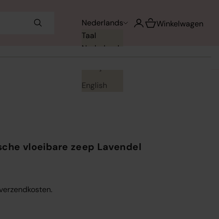
Winkelwagen opene
Nederlands
Accountpagina openen
Winkelwagen
Taal
Nederlands
Français
English
sche vloeibare zeep Lavendel
. verzendkosten.
en