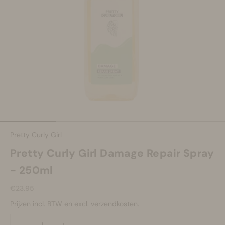
Make-up
Welzijn
Merken
Sale
Naar artikel 1
Naar artikel 2
Naar artikel 3
Naar artikel 4
Pretty Curly Girl
Pretty Curly Girl Damage Repair Spray
- 250ml
Aanbiedingsprijs
€23.95
Prijzen incl. BTW en excl. verzendkosten.
Aantal verlagen
Aantal verlagen