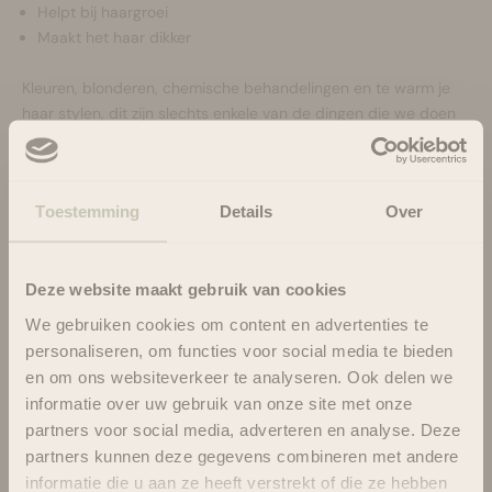
Helpt bij haargroei
Maakt het haar dikker
Kleuren, blonderen, chemische behandelingen en te warm je
haar stylen, dit zijn slechts enkele van de dingen die we doen
of hebben gedaan die schade aan onze krullen kunnen
veroorzaken, met enorme pluis of breekbaar haar als gevolg.
Nu kun je deze schade herstellen met onze Damage Repair
Toestemming
Details
Over
Spray.
Terwijl standaardproducten werken op de buitenste lagen van
de haarschubben door het haar te hydrateren, zal onze
Deze website maakt gebruik van cookies
Damage Repair Spray op moleculair niveau werken. Dit
betekent dat het dieper in de haarstreng zal doordringen en
We gebruiken cookies om content en advertenties te
zal werken aan de binnenste lagen om schade van binnenuit te
personaliseren, om functies voor social media te bieden
herstellen.
en om ons websiteverkeer te analyseren. Ook delen we
Na slechts één keer gebruiken zal er een verbetering optreden
informatie over uw gebruik van onze site met onze
in hoeveel sterker en gezonder je krullen eruit zien en
partners voor social media, adverteren en analyse. Deze
aanvoelen. Verwacht de beste resultaten bij consistent gebruik
partners kunnen deze gegevens combineren met andere
van de spray gedurende 4 weken.
informatie die u aan ze heeft verstrekt of die ze hebben