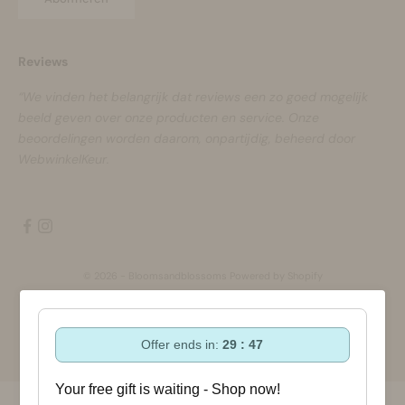
Reviews
“We vinden het belangrijk dat reviews een zo goed mogelijk
beeld geven over onze producten en service. Onze
beoordelingen worden daarom, onpartijdig, beheerd door
WebwinkelKeur.
© 2026 - Bloomsandblossoms Powered by Shopify
Offer ends in:
29 : 47
Your free gift is waiting - Shop now!