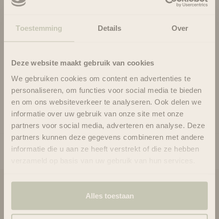
hydrateren van je krullen. Deze proteïne vrije behandeling is
geformuleerd als een magisch elixer voor uitgedroogde krullen.
Toestemming
Details
Over
Zonder het haar te verzwaren dringen de actieve ingrediënten
in het haar. Verrijkt met een grote concentratie van intensieve
en super hydraterende ingrediënten. Om je krullen te helpen
Deze website maakt gebruik van cookies
transformeren van droog en dorstig naar gehydrateerd. Dit is
je wekelijkse behandeling voor voeding en hydratatie.
We gebruiken cookies om content en advertenties te
personaliseren, om functies voor social media te bieden
Gebruik
en om ons websiteverkeer te analyseren. Ook delen we
Ingrediënten
informatie over uw gebruik van onze site met onze
partners voor social media, adverteren en analyse. Deze
partners kunnen deze gegevens combineren met andere
informatie die u aan ze heeft verstrekt of die ze hebben
verzameld op basis van uw gebruik van hun services.
Blooms & Blossoms
Alles toestaan
Over ons