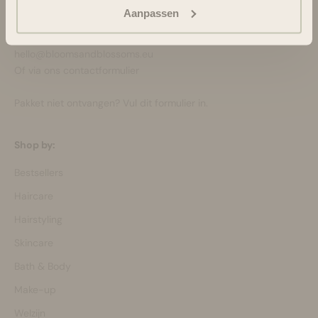
Ondersteuning en advies via:
Aanpassen
088-6063800
ma-vr 08:30 - 16:45 uur
hello@bloomsandblossoms.eu
Of via ons
contactformulier
Pakket niet ontvangen?
Vul dit formulier in.
Shop by:
Bestsellers
Haircare
Hairstyling
Skincare
Bath & Body
Make-up
Welzijn