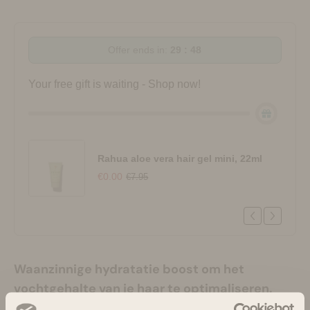
Offer ends in:
29 : 48
Your free gift is waiting - Shop now!
Rahua aloe vera hair gel mini, 22ml
€0.00
€7.95
Waanzinnige hydratatie boost om het
vochtgehalte van je haar te optimaliseren.
Dit is jouw wekelijkse behandeling voor het voeden en