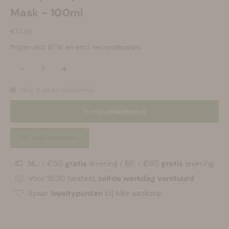
Mask - 100ml
Aanbiedingsprijs
€12.95
Prijzen incl. BTW en excl. verzendkosten.
Aantal verlagen
Aantal verlagen
Nog 4 stuks resterend
in mijn winkelmand
Add to wishlist
NL: > €50
gratis
levering / BE: > €60
gratis
levering
Voor 16:30 besteld,
zelfde werkdag verstuurd
Spaar
loyaltypunten
bij elke aankoop