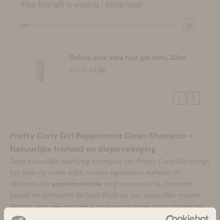
Your free gift is waiting - Shop now!
Rahua aloe vera hair gel mini, 22ml
€0.00
€7.95
Pretty Curly Girl Peppermint Clean Shampoo –
Natuurlijke frisheid en diepe reiniging
Deze natuurlijke clarifying shampoo van Pretty Curly Girl reinigt
het haar op milde wijze, zonder agressieve sulfaten of
siliconen. De
pepermuntolie
zorgt voor een fris, tintelend
gevoel en stimuleert de hoofdhuid op een natuurlijke manier.
Perfect voor wie op zoek is naar een schone start, zonder het
haar uit balans te brengen. Deze shampoo maakt deel uit van