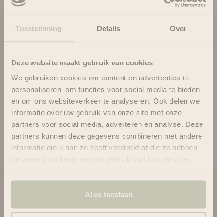
een bewuste haarverzorgingsroutine en is veilig te gebruiken
binnen de Curly Girl Methode.
Toestemming
Details
Over
Milde, natuurlijke clarifying shampoo
Met verfrissende pepermuntolie
Zonder sulfaten, siliconen of uitdrogende ingrediënten
Deze website maakt gebruik van cookies
Ondersteunt een gezonde hoofdhuid
Geschikt voor krullend en natuurlijk haar
We gebruiken cookies om content en advertenties te
personaliseren, om functies voor social media te bieden
Gebruik
en om ons websiteverkeer te analyseren. Ook delen we
Ingrediënten
informatie over uw gebruik van onze site met onze
partners voor social media, adverteren en analyse. Deze
partners kunnen deze gegevens combineren met andere
informatie die u aan ze heeft verstrekt of die ze hebben
verzameld op basis van uw gebruik van hun services.
Blooms & Blossoms
Alles toestaan
Over ons