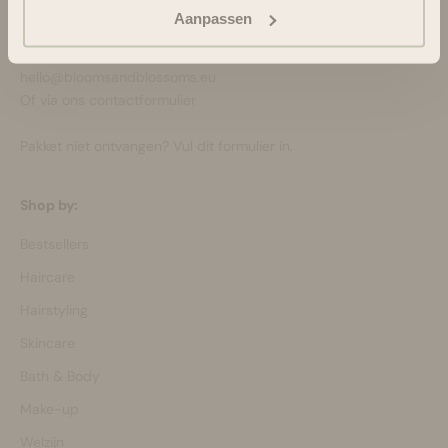
Ondersteuning en advies via:
Aanpassen
088-6063800
ma-vr 08:30 - 16:45 uur
hello@bloomsandblossoms.eu
Of via ons
contactformulier
Pakket niet ontvangen?
Vul dit formulier in.
Shop by:
Bestsellers
Haircare
Hairstyling
Skincare
Bath & Body
Make-up
Welzijn