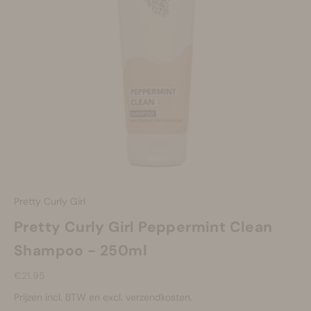
Make-up
Welzijn
Merken
Sale
Pretty Curly Girl
Pretty Curly Girl Peppermint Clean
Shampoo - 250ml
Aanbiedingsprijs
€21.95
Prijzen incl. BTW en excl. verzendkosten.