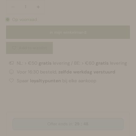
Aantal verlagen
Aantal verlagen
Op voorraad
in mijn winkelmand
Add to wishlist
NL: > €50
gratis
levering / BE: > €60
gratis
levering
Voor 16:30 besteld,
zelfde werkdag verstuurd
Spaar
loyaltypunten
bij elke aankoop
Offer ends in:
29 : 48