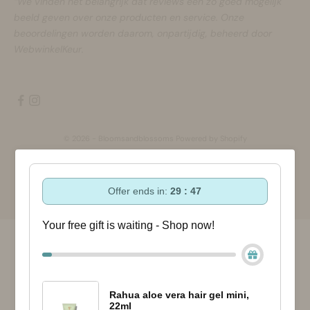
“We vinden het belangrijk dat reviews een zo goed mogelijk
beeld geven over onze producten en service. Onze
beoordelingen worden daarom, onpartijdig, beheerd door
WebwinkelKeur.
© 2026 - Bloomsandblossoms Powered by Shopify
Offer ends in:
29 : 47
Your free gift is waiting - Shop now!
Rahua aloe vera hair gel mini,
22ml