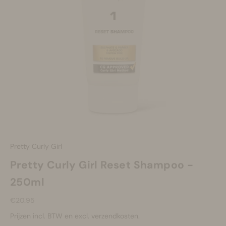
Make-up
Welzijn
Merken
Sale
Pretty Curly Girl
Pretty Curly Girl Reset Shampoo -
250ml
Aanbiedingsprijs
€20.95
Prijzen incl. BTW en excl. verzendkosten.