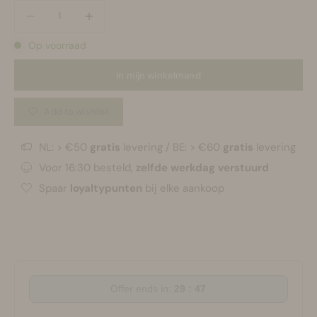
Aantal verlagen
Aantal verlagen
Op voorraad
in mijn winkelmand
Add to wishlist
NL: > €50
gratis
levering / BE: > €60
gratis
levering
Voor 16:30 besteld,
zelfde werkdag verstuurd
Spaar
loyaltypunten
bij elke aankoop
Offer ends in:
29 : 47