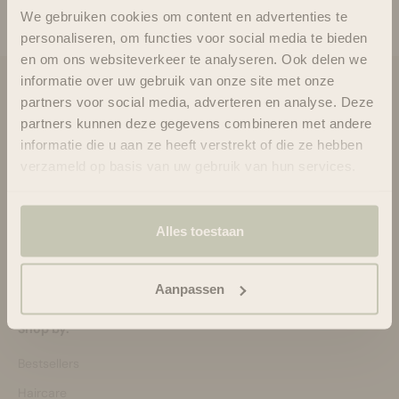
We gebruiken cookies om content en advertenties te
personaliseren, om functies voor social media te bieden
en om ons websiteverkeer te analyseren. Ook delen we
informatie over uw gebruik van onze site met onze
Blooms & Blossoms
partners voor social media, adverteren en analyse. Deze
partners kunnen deze gegevens combineren met andere
Over ons
informatie die u aan ze heeft verstrekt of die ze hebben
Ondersteuning en advies via:
verzameld op basis van uw gebruik van hun services.
088-6063800
ma-vr 08:30 - 16:45 uur
hello@bloomsandblossoms.eu
Alles toestaan
Of via ons
contactformulier
Pakket niet ontvangen?
Vul dit formulier in.
Aanpassen
Shop by:
Bestsellers
Haircare